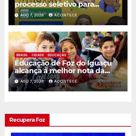
processo seletivo para
estagiários
AGO 7, 2026
ACONTECE
BRASIL
CIDADE
EDUCAÇÃ0
Educação de Foz do Iguaçu
alcança a melhor nota da
história no IDEB
AGO 7, 2026
ACONTECE
Recupera Foz