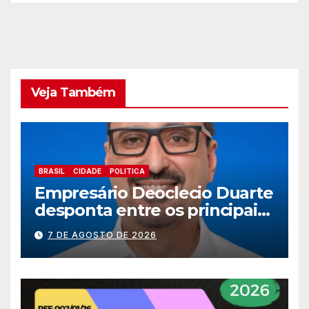
Veja Também
BRASIL
CIDADE
POLITICA
Empresário Deoclecio Duarte
desponta entre os principais
nomes do União Brasil para
7 DE AGOSTO DE 2026
deputado estadual