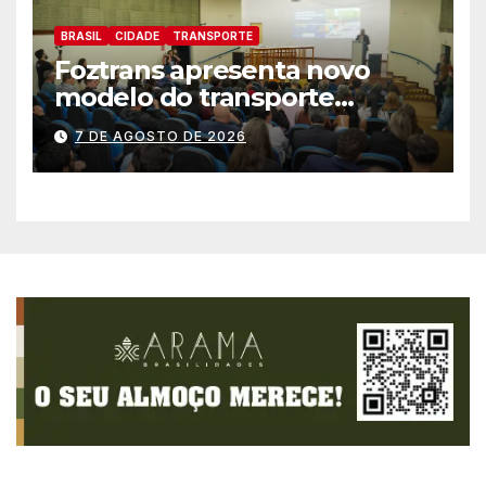
BRASIL
CIDADE
TRANSPORTE
Foztrans apresenta novo
modelo do transporte
coletivo em audiência
7 DE AGOSTO DE 2026
pública e avança para um
sistema mais moderno e
eficiente