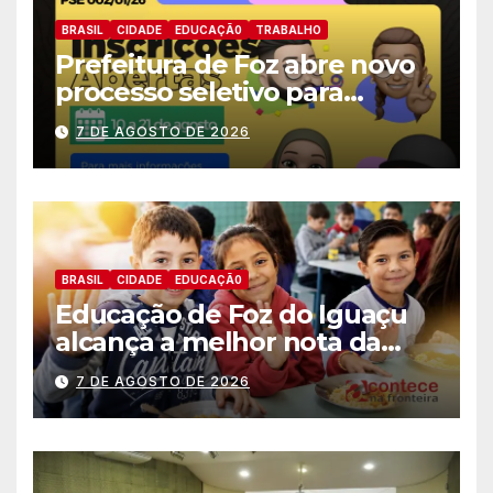
BRASIL
CIDADE
EDUCAÇÃ0
TRABALHO
Prefeitura de Foz abre novo
processo seletivo para
estagiários
7 DE AGOSTO DE 2026
BRASIL
CIDADE
EDUCAÇÃ0
Educação de Foz do Iguaçu
alcança a melhor nota da
história no IDEB
7 DE AGOSTO DE 2026