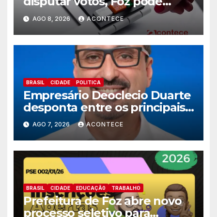
disputar votos, Foz pode
perder representatividade
AGO 8, 2026
ACONTECE
BRASIL
CIDADE
POLITICA
Empresário Deoclecio Duarte
desponta entre os principais
nomes do União Brasil para
AGO 7, 2026
ACONTECE
deputado estadual
BRASIL
CIDADE
EDUCAÇÃ0
TRABALHO
Prefeitura de Foz abre novo
processo seletivo para