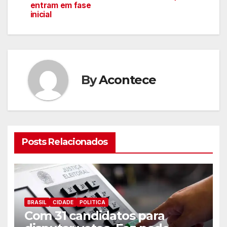
de
entram em fase
inicial
artigos
By
Acontece
Posts Relacionados
BRASIL
CIDADE
POLITICA
Com 31 candidatos para