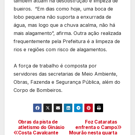
também atuam na desobstrução e limpeza de
bueiros. “Em dias como hoje, uma boca de
lobo pequena não suporta a enxurrada de
água, mas logo que a chuva acalma, não há
mais alagamento”, afirma. Outra ação realizada
frequentemente pela Prefeitura é a limpeza de
rios e regiões com risco de alagamentos.
A força de trabalho é composta por
servidores das secretarias de Meio Ambiente,
Obras, Fazenda e Segurança Pública, além do
Corpo de Bombeiros.
Obras da pista de
Foz Cataratas
Navegação
atletismo do Ginásio
enfrenta o Campo
Costa Cavalcante
Mourão nesta quarta