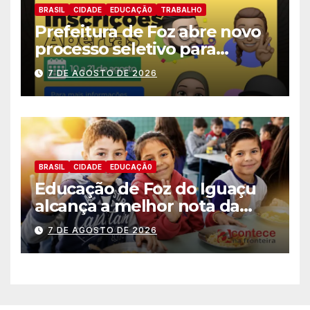
BRASIL
CIDADE
EDUCAÇÃ0
TRABALHO
Prefeitura de Foz abre novo
processo seletivo para
estagiários
7 DE AGOSTO DE 2026
BRASIL
CIDADE
EDUCAÇÃ0
Educação de Foz do Iguaçu
alcança a melhor nota da
história no IDEB
7 DE AGOSTO DE 2026