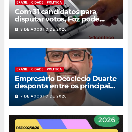
BRASIL
CIDADE
POLITICA
Com 31 candidatos para
disputar votos, Foz pode
perder representatividade
8 DE AGOSTO DE 2026
BRASIL
CIDADE
POLITICA
Empresário Deoclecio Duarte
desponta entre os principais
nomes do União Brasil para
7 DE AGOSTO DE 2026
deputado estadual