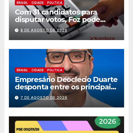
BRASIL
CIDADE
POLITICA
Com 31 candidatos para
disputar votos, Foz pode
perder representatividade
8 DE AGOSTO DE 2026
BRASIL
CIDADE
POLITICA
Empresário Deoclecio Duarte
desponta entre os principais
nomes do União Brasil para
7 DE AGOSTO DE 2026
deputado estadual