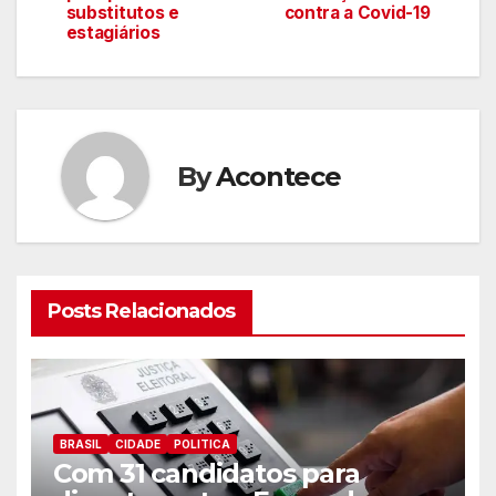
de
substitutos e
contra a Covid-19
estagiários
artigos
By
Acontece
Posts Relacionados
BRASIL
CIDADE
POLITICA
Com 31 candidatos para