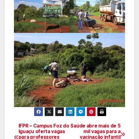
IFPR – Campus Foz do
Saúde abre mais de 5
Navegação
Iguaçu oferta vagas
mil vagas para a
para professores
vacinação infantil