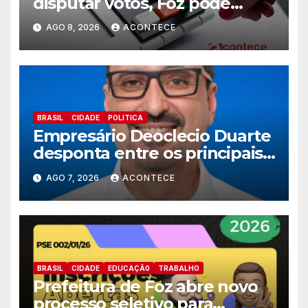
disputar votos, Foz pode
perder representatividade
AGO 8, 2026
ACONTECE
BRASIL
CIDADE
POLITICA
Empresário Deoclecio Duarte
desponta entre os principais
nomes do União Brasil para
AGO 7, 2026
ACONTECE
deputado estadual
BRASIL
CIDADE
EDUCAÇÃ0
TRABALHO
Prefeitura de Foz abre novo
processo seletivo para