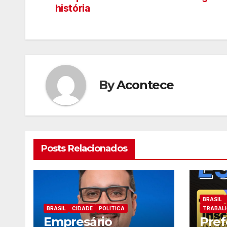
de
história
artigos
By
Acontece
Posts Relacionados
BRASIL
BRASIL
CIDADE
POLITICA
TRABAL
Empresário
Pref