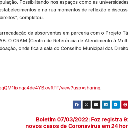
pulação. Possibilitando nos espaços como as universidades
estabelecimentos e na rua momentos de reflexão e discus
D
direitos”, completou.
2
6
 arrecadação de absorventes em parceria com o Projeto T
AB. O CRAM (Centro de Referência de Atendimento à Mul
doação, onde fica a sala do Conselho Municipal dos Direit
xlApqQM1tixnga4de4YBxwftFF/view?usp=sharing
.
Boletim 07/03/2022: Foz registra 
a
novos casos de Coronavírus em 24 ho