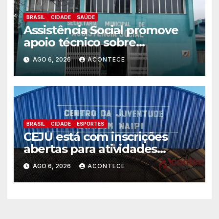
BRASIL
CIDADE
SAÚDE
Assistência Social promove
apoio técnico sobre
preparação e resposta a
AGO 6, 2026
ACONTECE
situações de emergência e
calamidade pública
BRASIL
CIDADE
ESPORTES
CEJU está com inscrições
abertas para atividades
gratuitas
AGO 6, 2026
ACONTECE