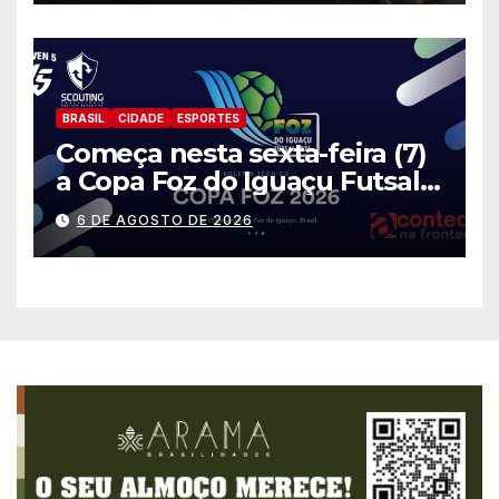
BRASIL
CIDADE
ESPORTES
Começa nesta sexta-feira (7)
a Copa Foz do Iguaçu Futsal
2026 com equipes de quatro
6 DE AGOSTO DE 2026
países