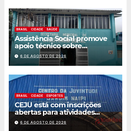
BRASIL
CIDADE
SAÚDE
Assistência Social promove
apoio técnico sobre
preparação e resposta a
6 DE AGOSTO DE 2026
situações de emergência e
calamidade pública
BRASIL
CIDADE
ESPORTES
CEJU está com inscrições
abertas para atividades
gratuitas
6 DE AGOSTO DE 2026