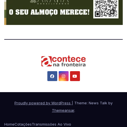
Proudly powered by WordPress
|
Theme: News Talk by
Themeansar
.
Home
Cotações
Transmissões Ao Vivo