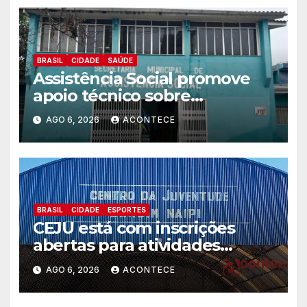
BRASIL
CIDADE
SAÚDE
Assistência Social promove
apoio técnico sobre
preparação e resposta a
AGO 6, 2026
ACONTECE
situações de emergência e
calamidade pública
BRASIL
CIDADE
ESPORTES
CEJU está com inscrições
abertas para atividades
gratuitas
AGO 6, 2026
ACONTECE