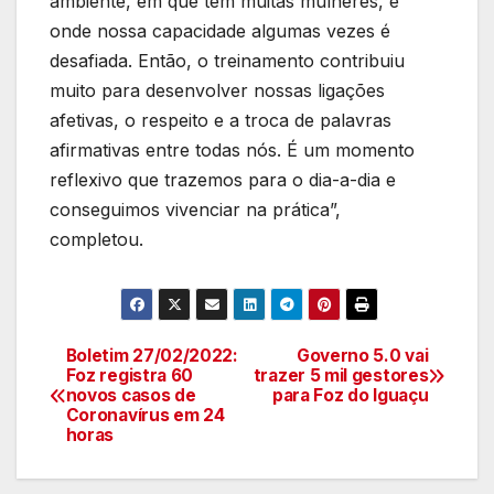
ambiente, em que tem muitas mulheres, e
onde nossa capacidade algumas vezes é
desafiada. Então, o treinamento contribuiu
muito para desenvolver nossas ligações
afetivas, o respeito e a troca de palavras
afirmativas entre todas nós. É um momento
reflexivo que trazemos para o dia-a-dia e
conseguimos vivenciar na prática”,
completou.
Boletim 27/02/2022:
Governo 5.0 vai
Navegação
Foz registra 60
trazer 5 mil gestores
novos casos de
para Foz do Iguaçu
de
Coronavírus em 24
horas
artigos