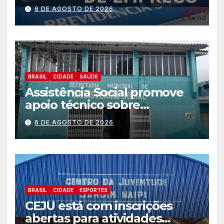
Trabalhador
6 DE AGOSTO DE 2026
BRASIL
CIDADE
SAÚDE
Assistência Social promove
apoio técnico sobre
preparação e resposta a
6 DE AGOSTO DE 2026
situações de emergência e
calamidade pública
BRASIL
CIDADE
ESPORTES
CEJU está com inscrições
abertas para atividades