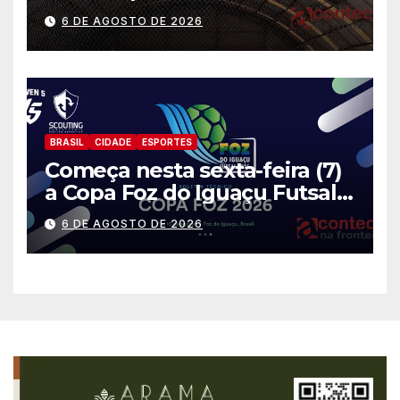
gratuitas
6 DE AGOSTO DE 2026
BRASIL
CIDADE
ESPORTES
Começa nesta sexta-feira (7)
a Copa Foz do Iguaçu Futsal
2026 com equipes de quatro
6 DE AGOSTO DE 2026
países