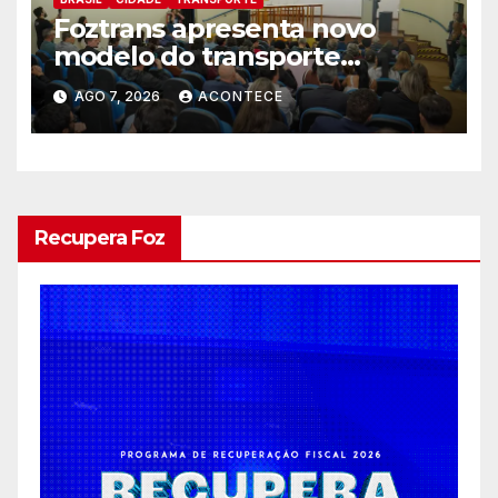
Foztrans apresenta novo
modelo do transporte
coletivo em audiência pública
AGO 7, 2026
ACONTECE
e avança para um sistema
mais moderno e eficiente
Recupera Foz