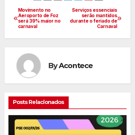
Movimento no
Serviços essenciais
Navegação
Aeroporto de Foz
serão mantidos
será 39% maior no
durante o feriado de
de
carnaval
Carnaval
artigos
By
Acontece
Posts Relacionados