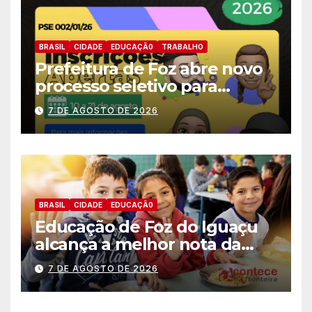
BRASIL
CIDADE
EDUCAÇÃ0
TRABALHO
Prefeitura de Foz abre novo
processo seletivo para
estagiários
7 DE AGOSTO DE 2026
BRASIL
CIDADE
EDUCAÇÃ0
Educação de Foz do Iguaçu
alcança a melhor nota da
história no IDEB
7 DE AGOSTO DE 2026