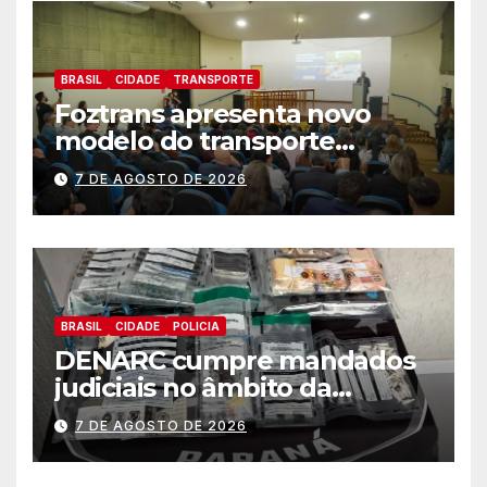
BRASIL
CIDADE
TRANSPORTE
Foztrans apresenta novo
modelo do transporte
coletivo em audiência
7 DE AGOSTO DE 2026
pública e avança para um
sistema mais moderno e
eficiente
BRASIL
CIDADE
POLICIA
DENARC cumpre mandados
judiciais no âmbito da
“Operação Quadrante do Pó”
7 DE AGOSTO DE 2026
em Foz do Iguaçu