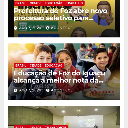
BRASIL
CIDADE
EDUCAÇÃ0
TRABALHO
Prefeitura de Foz abre novo
processo seletivo para
estagiários
AGO 7, 2026
ACONTECE
BRASIL
CIDADE
EDUCAÇÃ0
Educação de Foz do Iguaçu
alcança a melhor nota da
história no IDEB
AGO 7, 2026
ACONTECE
BRASIL
CIDADE
TRANSPORTE