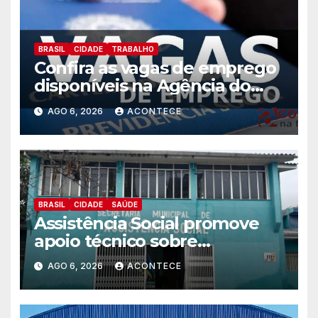
BRASIL
CIDADE
TRABALHO
Confira as vagas de emprego
disponíveis na Agência do
Trabalhador
AGO 6, 2026
ACONTECE
BRASIL
CIDADE
SAÚDE
Assistência Social promove
apoio técnico sobre
preparação e resposta a
AGO 6, 2026
ACONTECE
situações de emergência e
calamidade pública