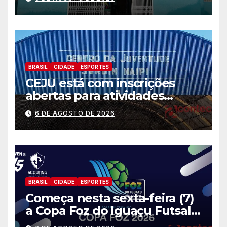
situações de emergência e
calamidade pública
BRASIL
CIDADE
ESPORTES
CEJU está com inscrições
abertas para atividades
gratuitas
6 DE AGOSTO DE 2026
BRASIL
CIDADE
ESPORTES
Começa nesta sexta-feira (7)
a Copa Foz do Iguaçu Futsal
2026 com equipes de quatro