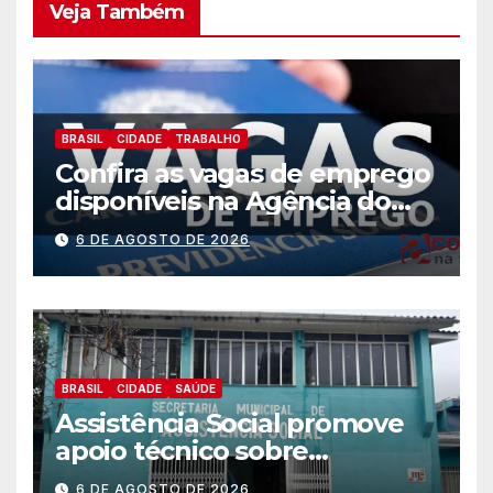
Veja Também
BRASIL
CIDADE
TRABALHO
Confira as vagas de emprego
disponíveis na Agência do
Trabalhador
6 DE AGOSTO DE 2026
BRASIL
CIDADE
SAÚDE
Assistência Social promove
apoio técnico sobre
preparação e resposta a
6 DE AGOSTO DE 2026