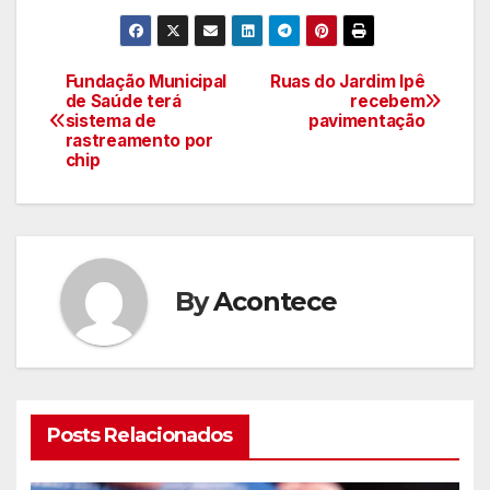
Fundação Municipal
Ruas do Jardim Ipê
Navegação
de Saúde terá
recebem
sistema de
pavimentação
de
rastreamento por
chip
artigos
By
Acontece
Posts Relacionados