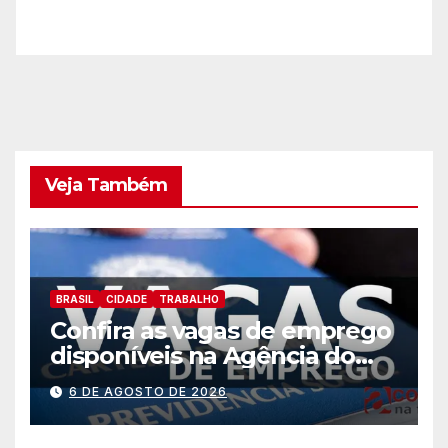
Veja Também
BRASIL
CIDADE
TRABALHO
Confira as vagas de emprego
disponíveis na Agência do
Trabalhador
6 DE AGOSTO DE 2026