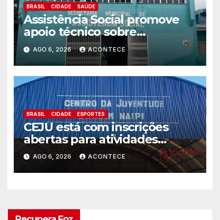
BRASIL
CIDADE
SAÚDE
Assistência Social promove
apoio técnico sobre
preparação e resposta a
AGO 6, 2026
ACONTECE
situações de emergência e
calamidade pública
BRASIL
CIDADE
ESPORTES
CEJU está com inscrições
abertas para atividades
gratuitas
AGO 6, 2026
ACONTECE
Recupera Foz