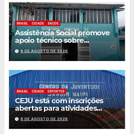
BRASIL
CIDADE
SAÚDE
Assistência Social promove
apoio técnico sobre
preparação e resposta a
6 DE AGOSTO DE 2026
situações de emergência e
calamidade pública
BRASIL
CIDADE
ESPORTES
CEJU está com inscrições
abertas para atividades
gratuitas
6 DE AGOSTO DE 2026