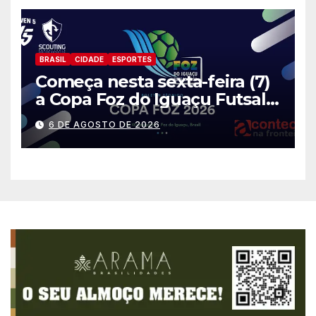
BRASIL
CIDADE
ESPORTES
Começa nesta sexta-feira (7)
a Copa Foz do Iguaçu Futsal
2026 com equipes de quatro
6 DE AGOSTO DE 2026
países