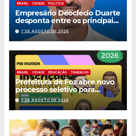
BRASIL
CIDADE
POLITICA
Empresário Deoclecio Duarte
desponta entre os principais
nomes do União Brasil para
7 DE AGOSTO DE 2026
deputado estadual
BRASIL
CIDADE
EDUCAÇÃ0
TRABALHO
Prefeitura de Foz abre novo
processo seletivo para
estagiários
7 DE AGOSTO DE 2026