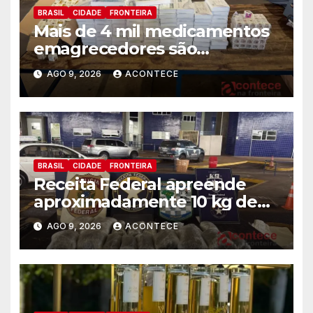
BRASIL
CIDADE
FRONTEIRA
Mais de 4 mil medicamentos
emagrecedores são
apreendidos pela Receita
AGO 9, 2026
ACONTECE
Federal
BRASIL
CIDADE
FRONTEIRA
Receita Federal apreende
aproximadamente 10 kg de
substância análoga ao
AGO 9, 2026
ACONTECE
capulho