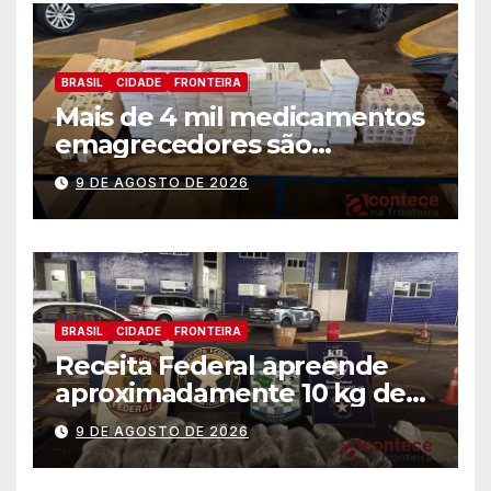
BRASIL
CIDADE
FRONTEIRA
Mais de 4 mil medicamentos
emagrecedores são
apreendidos pela Receita
9 DE AGOSTO DE 2026
Federal
BRASIL
CIDADE
FRONTEIRA
Receita Federal apreende
aproximadamente 10 kg de
substância análoga ao
9 DE AGOSTO DE 2026
capulho