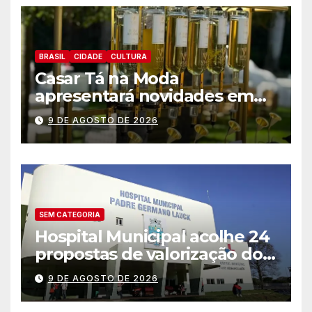
BRASIL
CIDADE
CULTURA
Casar Tá na Moda
apresentará novidades em
entretenimento para
9 DE AGOSTO DE 2026
casamentos e festas de
debutantes
SEM CATEGORIA
Hospital Municipal acolhe 24
propostas de valorização dos
trabalhadores e institui mesa
9 DE AGOSTO DE 2026
permanente de negociação