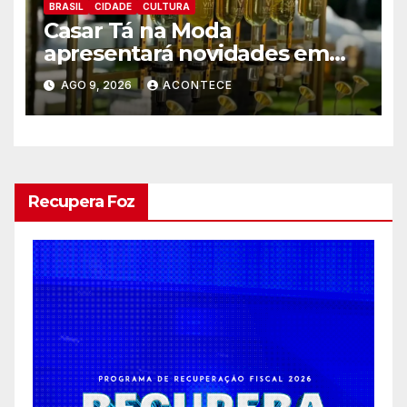
BRASIL
CIDADE
CULTURA
Casar Tá na Moda
apresentará novidades em
entretenimento para
AGO 9, 2026
ACONTECE
casamentos e festas de
debutantes
Recupera Foz