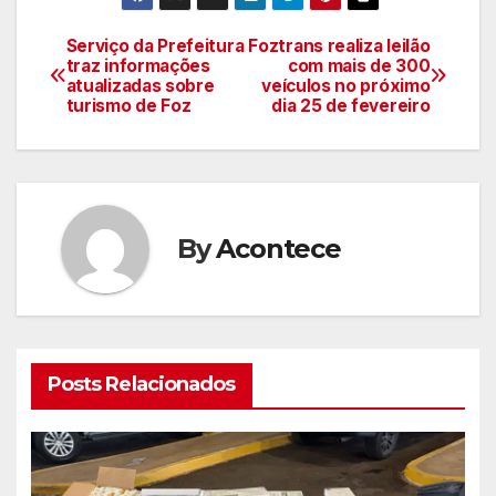
Serviço da Prefeitura
Foztrans realiza leilão
Navegação
traz informações
com mais de 300
atualizadas sobre
veículos no próximo
de
turismo de Foz
dia 25 de fevereiro
artigos
By
Acontece
Posts Relacionados