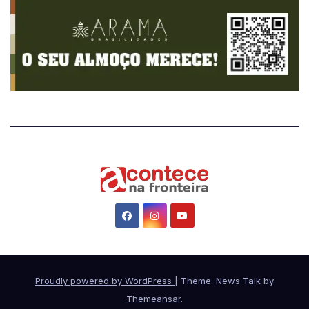
Proudly powered by WordPress
|
Theme: News Talk by
Themeansar
.