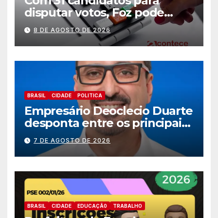
Com 31 candidatos para
disputar votos, Foz pode
perder representatividade
8 DE AGOSTO DE 2026
BRASIL
CIDADE
POLITICA
Empresário Deoclecio Duarte
desponta entre os principais
nomes do União Brasil para
7 DE AGOSTO DE 2026
deputado estadual
BRASIL
CIDADE
EDUCAÇÃ0
TRABALHO