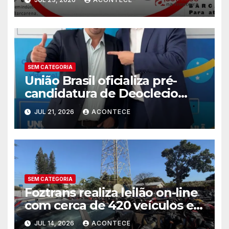
SEM CATEGORIA
União Brasil oficializa pré-
candidatura de Deoclecio
Duarte a deputado estadual
JUL 21, 2026
ACONTECE
SEM CATEGORIA
Foztrans realiza leilão on-line
com cerca de 420 veículos e
sucatas
JUL 14, 2026
ACONTECE