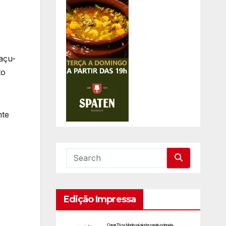
açu-
to
nte
Edição Impressa