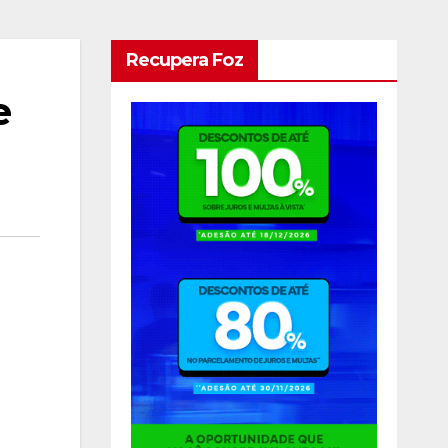
Recupera Foz
e