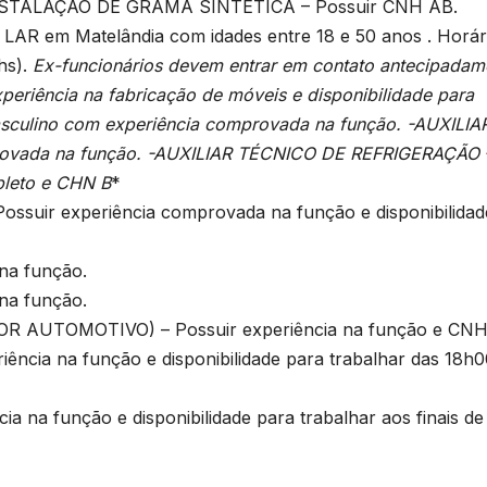
v
STALAÇÃO DE GRAMA SINTÉTICA – Possuir CNH AB.
T
LAR em Matelândia com idades entre 18 e 50 anos . Horár
D
hs).
Ex-funcionários devem entrar em contato antecipadam
2
riência na fabricação de móveis e disponibilidade para
r
6
asculino com experiência comprovada na função. -AUXILIA
rovada na função. -AUXILIAR TÉCNICO DE REFRIGERAÇÃO 
p
pleto e CHN B
*
uir experiência comprovada na função e disponibilidad
na função.
na função.
1
UTOMOTIVO) – Possuir experiência na função e CNH
ia na função e disponibilidade para trabalhar das 18h0
o
a função e disponibilidade para trabalhar aos finais de