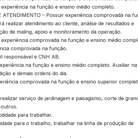
periência na função e ensino médio completo.
ATENDIMENTO – Possuir experiência comprovada na fu
á realizar atendimento ao cliente, análise de resultados e
tuação de maling, apoio e monitoramento da operação.
xperiência comprovada na função e ensino médio compl
ncia comprovada na função.
l responsável e CNH AB.
riência na função e ensino médio completo. Auxiliar na
ição e demais ordens do dia.
B
ência comprovada na função e ensino superior complet
P
lizar serviço de jardinagem e paisagismo, corte de gram
l
 outros.
idade para trabalhar.
D
ade para o trabalho, trabalhar na linha de produção de
s
A