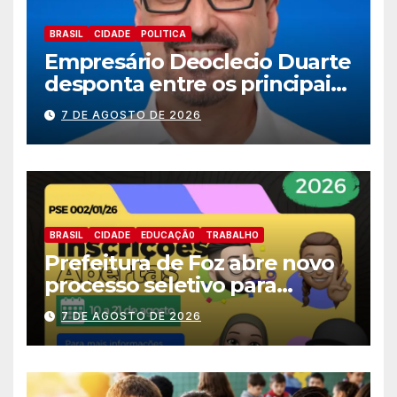
BRASIL
CIDADE
POLITICA
Empresário Deoclecio Duarte
desponta entre os principais
nomes do União Brasil para
7 DE AGOSTO DE 2026
deputado estadual
BRASIL
CIDADE
EDUCAÇÃ0
TRABALHO
Prefeitura de Foz abre novo
processo seletivo para
estagiários
7 DE AGOSTO DE 2026