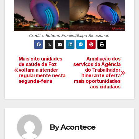
Crédito: Rubens Fraulini/Itaipu Binacional.
Mais oito unidades
Ampliação dos
Navegação
de saúde de Foz
serviços da Agência
voltam a atender
do Trabalhador
de
regularmente nesta
Itinerante oferta
segunda-feira
mais oportunidades
artigos
aos cidadãos
By
Acontece