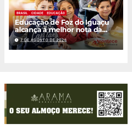
BRASIL
CIDADE
EDUCAÇÃ0
Educação de Foz do Iguaçu
alcança a melhor nota da
história no IDEB
7 DE AGOSTO DE 2026