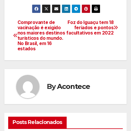
Comprovante de
Foz do Iguaçu tem 18
Navegação
vacinação é exigido
feriados e pontos
nos maiores destinos
facultativos em 2022
de
turísticos do mundo.
No Brasil, em 16
artigos
estados
By
Acontece
Posts Relacionados