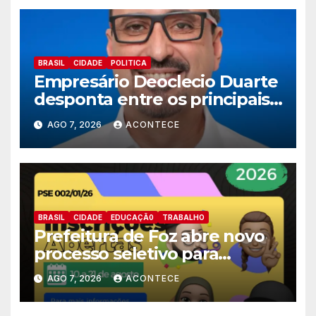
BRASIL
CIDADE
POLITICA
Empresário Deoclecio Duarte
desponta entre os principais
nomes do União Brasil para
AGO 7, 2026
ACONTECE
deputado estadual
BRASIL
CIDADE
EDUCAÇÃ0
TRABALHO
Prefeitura de Foz abre novo
processo seletivo para
estagiários
AGO 7, 2026
ACONTECE