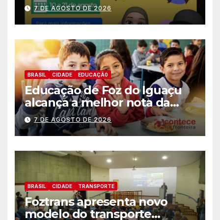
estagiários
7 DE AGOSTO DE 2026
BRASIL
CIDADE
EDUCAÇÃ0
Educação de Foz do Iguaçu
alcança a melhor nota da
história no IDEB
7 DE AGOSTO DE 2026
BRASIL
CIDADE
TRANSPORTE
Foztrans apresenta novo
modelo do transporte