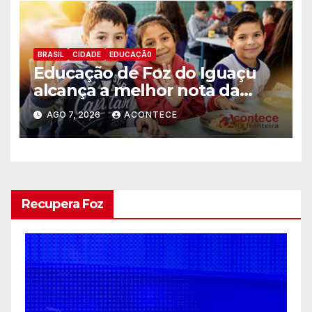
BRASIL
CIDADE
EDUCAÇÃ0
Educação de Foz do Iguaçu
alcança a melhor nota da
história no IDEB
AGO 7, 2026
ACONTECE
Recupera Foz