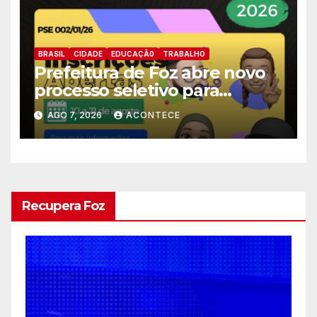
BRASIL
CIDADE
EDUCAÇÃ0
TRABALHO
Prefeitura de Foz abre novo
processo seletivo para
estagiários
AGO 7, 2026
ACONTECE
Recupera Foz