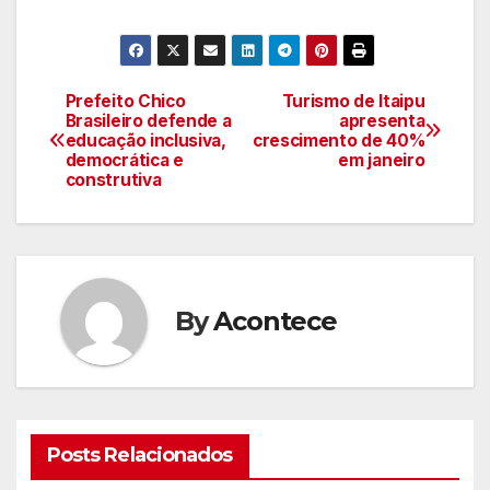
Prefeito Chico
Turismo de Itaipu
Navegação
Brasileiro defende a
apresenta
educação inclusiva,
crescimento de 40%
de
democrática e
em janeiro
construtiva
artigos
By
Acontece
Posts Relacionados