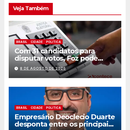
Veja Também
BRASIL
CIDADE
POLITICA
Com 31 candidatos para
disputar votos, Foz pode
perder representatividade
8 DE AGOSTO DE 2026
BRASIL
CIDADE
POLITICA
Empresário Deoclecio Duarte
desponta entre os principais