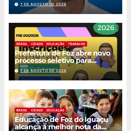
nomes do União Brasil para
7 DE AGOSTO DE 2026
deputado estadual
BRASIL
CIDADE
EDUCAÇÃ0
TRABALHO
Prefeitura de Foz abre novo
processo seletivo para
estagiários
7 DE AGOSTO DE 2026
BRASIL
CIDADE
EDUCAÇÃ0
Educação de Foz do Iguaçu
alcança a melhor nota da