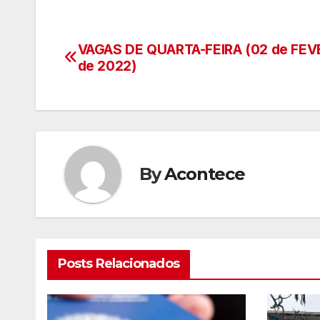
VAGAS DE QUARTA-FEIRA (02 de FEV
Navegação
de 2022)
de
artigos
By
Acontece
Posts Relacionados