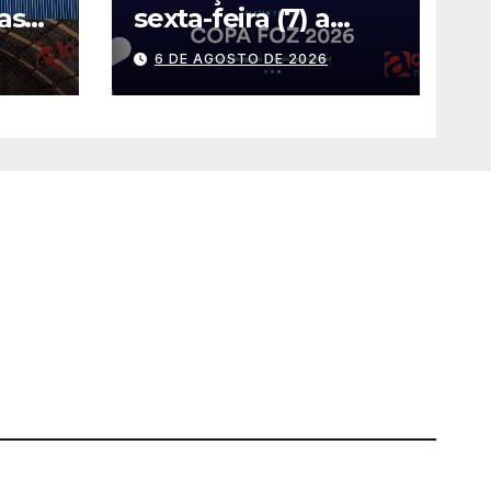
as
sexta-feira (7) a
Copa Foz do Iguaçu
6 DE AGOSTO DE 2026
Futsal 2026 com
equipes de quatro
países