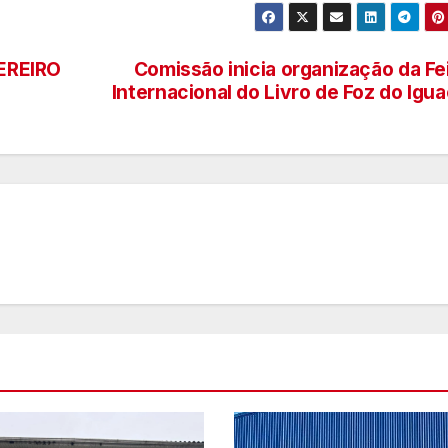
T
D
EREIRO
Comissão inicia organização da Fe
2
Internacional do Livro de Foz do Igu
d
6
n
e
c
T
b