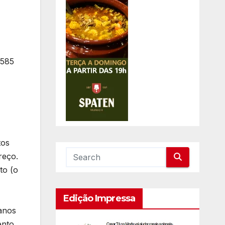
 585
tos
reço.
to (o
Edição Impressa
 anos
nto.