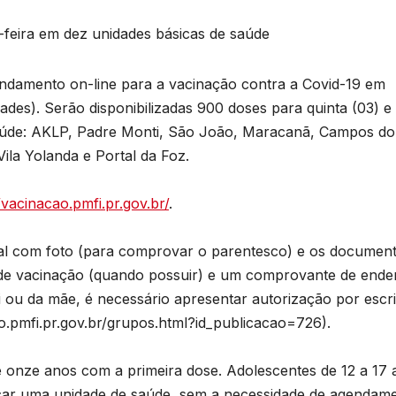
-feira em dez unidades básicas de saúde
endamento on-line para a vacinação contra a Covid-19 em
des). Serão disponibilizadas 900 doses para quinta (03) e
saúde: AKLP, Padre Monti, São João, Maracanã, Campos do
 Vila Yolanda e Portal da Foz.
/vacinacao.pmfi.pr.gov.br/
.
al com foto (para comprovar o parentesco) e os documen
a de vacinação (quando possuir) e um comprovante de ende
ou da mãe, é necessário apresentar autorização por escri
ao.pmfi.pr.gov.br/grupos.html?id_publicacao=726).
é onze anos com a primeira dose. Adolescentes de 12 a 17
ar uma unidade de saúde, sem a necessidade de agendame