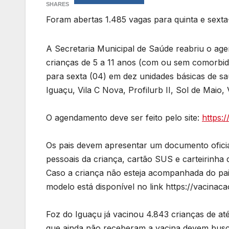
SHARES
Foram abertas 1.485 vagas para quinta e sexta
A Secretaria Municipal de Saúde reabriu o ag
crianças de 5 a 11 anos (com ou sem comorbida
para sexta (04) em dez unidades básicas de 
Iguaçu, Vila C Nova, Profilurb II, Sol de Maio,
O agendamento deve ser feito pelo site:
https:/
Os pais devem apresentar um documento ofici
pessoais da criança, cartão SUS e carteirinh
Caso a criança não esteja acompanhada do pai 
modelo está disponível no link https://vacinac
Foz do Iguaçu já vacinou 4.843 crianças de at
que ainda não receberam a vacina devem busc