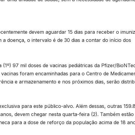
ecentemente devem aguardar 15 dias para receber o imuni
 a doença, o intervalo é de 30 dias a contar do início dos
(1º) 97 mil doses de vacinas pediátricas da Pfizer/BioNTe
B
. As vacinas foram encaminhadas para o Centro de Medicame
C
rência e armazenamento e nos próximos dias, serão distrib
n
 exclusiva para este público-alvo. Além dessas, outras 159.
a
 anos, devem chegar nesta quarta-feira (2). Também estão
D
eca para a dose de reforço da população acima de 18 ano
a
A