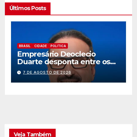
Últimos Posts
BRASIL
CIDADE
EDUCAÇÃ0
TRABALHO
Prefeitura de Foz abre novo
os
processo seletivo para
ão
estagiários
7 DE AGOSTO DE 2026
Veja Também