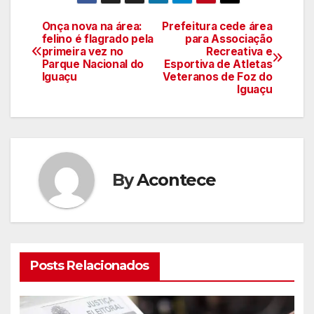
Onça nova na área:
Prefeitura cede área
Navegação
felino é flagrado pela
para Associação
primeira vez no
Recreativa e
de
Parque Nacional do
Esportiva de Atletas
Iguaçu
Veteranos de Foz do
artigos
Iguaçu
By
Acontece
Posts Relacionados