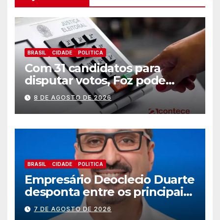
BRASIL
CIDADE
POLITICA
Com 31 candidatos para
disputar votos, Foz pode
perder representatividade
8 DE AGOSTO DE 2026
BRASIL
CIDADE
POLITICA
Empresário Deoclecio Duarte
desponta entre os principais
nomes do União Brasil para
7 DE AGOSTO DE 2026
deputado estadual