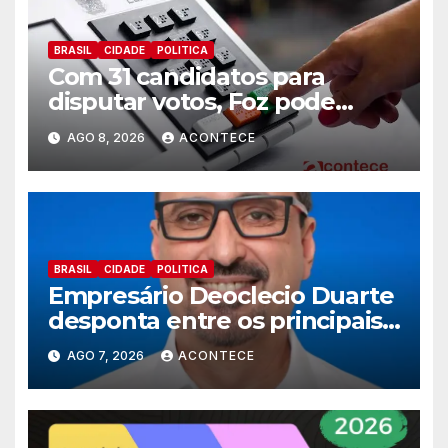
BRASIL
CIDADE
POLITICA
Com 31 candidatos para
disputar votos, Foz pode
perder representatividade
AGO 8, 2026
ACONTECE
BRASIL
CIDADE
POLITICA
Empresário Deoclecio Duarte
desponta entre os principais
nomes do União Brasil para
AGO 7, 2026
ACONTECE
deputado estadual