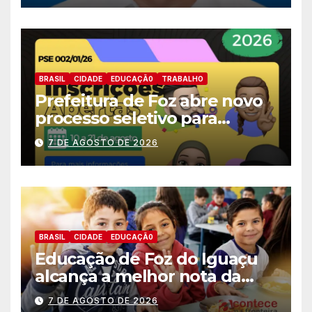
BRASIL
CIDADE
EDUCAÇÃ0
TRABALHO
Prefeitura de Foz abre novo
processo seletivo para
estagiários
7 DE AGOSTO DE 2026
BRASIL
CIDADE
EDUCAÇÃ0
Educação de Foz do Iguaçu
alcança a melhor nota da
história no IDEB
7 DE AGOSTO DE 2026