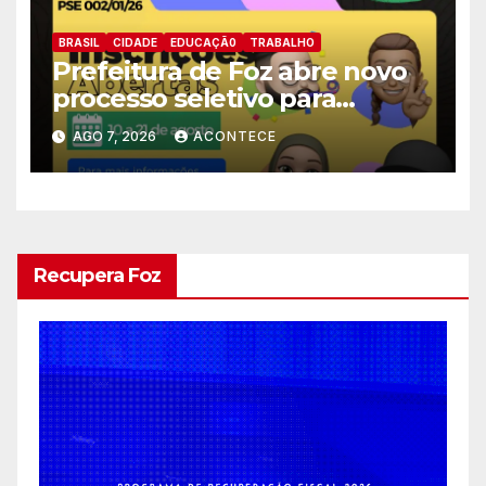
BRASIL
CIDADE
EDUCAÇÃ0
TRABALHO
Prefeitura de Foz abre novo
processo seletivo para
estagiários
AGO 7, 2026
ACONTECE
Recupera Foz