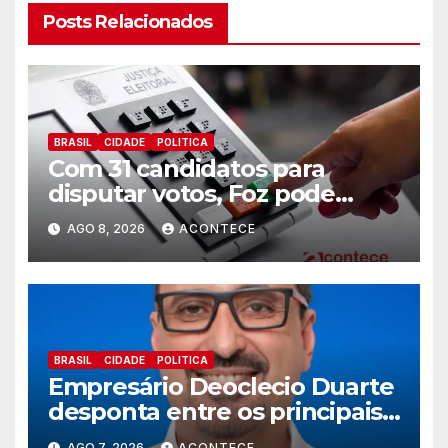
Posts Relacionados
BRASIL
CIDADE
POLITICA
Com 31 candidatos para
disputar votos, Foz pode
perder representatividade
AGO 8, 2026
ACONTECE
BRASIL
CIDADE
POLITICA
Empresário Deoclecio Duarte
desponta entre os principais
nomes do União Brasil para
AGO 7, 2026
ACONTECE