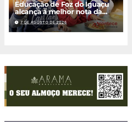
Educação de Foz do Iguaçu
alcança a melhor nota da
história no IDEB
7 DE AGOSTO DE 2026