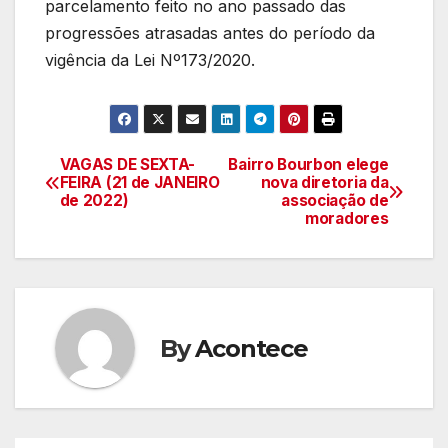
parcelamento feito no ano passado das
progressões atrasadas antes do período da
vigência da Lei Nº173/2020.
VAGAS DE SEXTA-
Bairro Bourbon elege
Navegação
FEIRA (21 de JANEIRO
nova diretoria da
de 2022)
associação de
de
moradores
artigos
By
Acontece