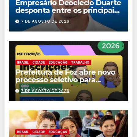
Empresário Deoclecio Duarte
desponta entre os principais
nomes do União Brasil para
7 DE AGOSTO DE 2026
deputado estadual
BRASIL
CIDADE
EDUCAÇÃ0
TRABALHO
Prefeitura de Foz abre novo
processo seletivo para
estagiários
7 DE AGOSTO DE 2026
BRASIL
CIDADE
EDUCAÇÃ0