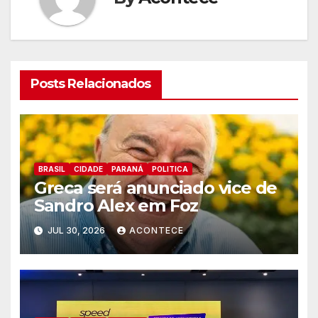
Posts Relacionados
BRASIL
CIDADE
PARANÁ
POLITICA
Greca será anunciado vice de
Sandro Alex em Foz
JUL 30, 2026
ACONTECE