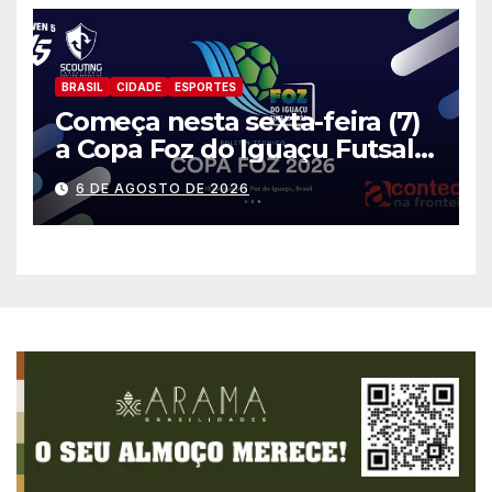
BRASIL
CIDADE
ESPORTES
Começa nesta sexta-feira (7)
a Copa Foz do Iguaçu Futsal
2026 com equipes de quatro
6 DE AGOSTO DE 2026
países