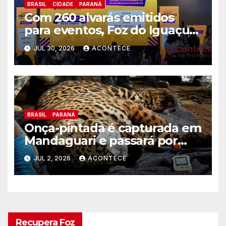
BRASIL
CIDADE
PARANÁ
Com 260 alvarás emitidos
para eventos, Foz do Iguaçu
busca captar mais ações MICE
JUL 30, 2026
ACONTECE
no Rio de Janeiro
BRASIL
PARANÁ
Onça-pintada é capturada em
Mandaguari e passará por
exames no zoo de Cascavel
JUL 2, 2026
ACONTECE
Recupera Foz