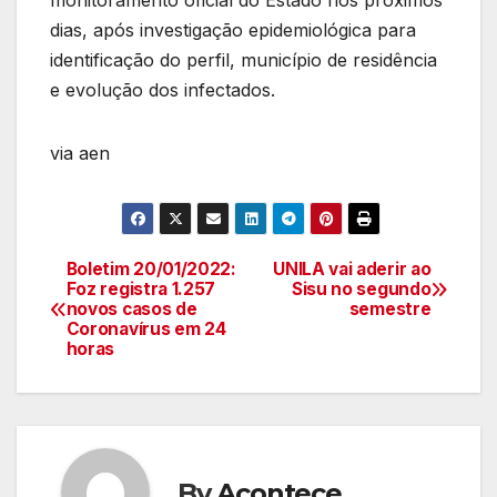
dias, após investigação epidemiológica para
identificação do perfil, município de residência
e evolução dos infectados.
via aen
Boletim 20/01/2022:
UNILA vai aderir ao
Navegação
Foz registra 1.257
Sisu no segundo
novos casos de
semestre
de
Coronavírus em 24
horas
artigos
By
Acontece