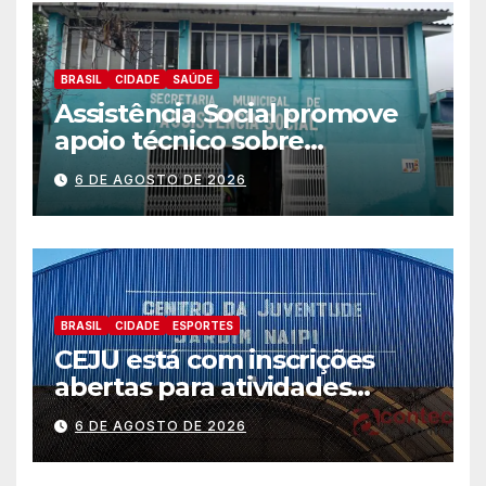
BRASIL
CIDADE
SAÚDE
Assistência Social promove
apoio técnico sobre
preparação e resposta a
6 DE AGOSTO DE 2026
situações de emergência e
calamidade pública
BRASIL
CIDADE
ESPORTES
CEJU está com inscrições
abertas para atividades
gratuitas
6 DE AGOSTO DE 2026