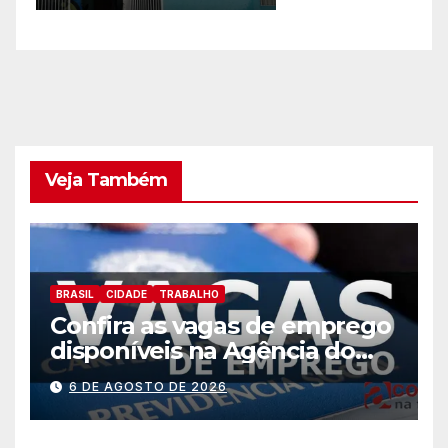
Veja Também
BRASIL
CIDADE
TRABALHO
Confira as vagas de emprego
disponíveis na Agência do
Trabalhador
6 DE AGOSTO DE 2026