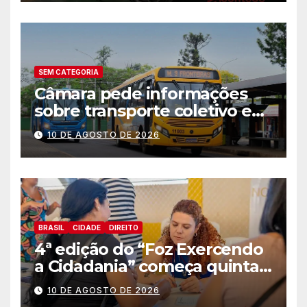
comerciais
SEM CATEGORIA
Câmara pede informações
sobre transporte coletivo e
melhorias na mobilidade em
10 DE AGOSTO DE 2026
Foz
BRASIL
CIDADE
DIREITO
4ª edição do “Foz Exercendo
a Cidadania” começa quinta-
feira (13) com oferta de
10 DE AGOSTO DE 2026
serviços essenciais e