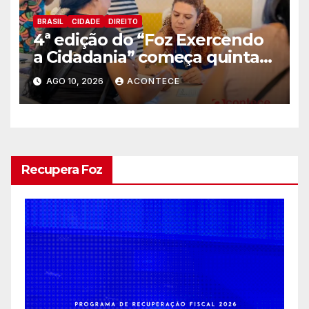
BRASIL
CIDADE
DIREITO
4ª edição do “Foz Exercendo
a Cidadania” começa quinta-
feira (13) com oferta de
AGO 10, 2026
ACONTECE
serviços essenciais e gratuitos
Recupera Foz