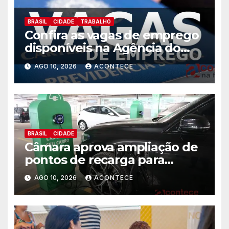
BRASIL
CIDADE
TRABALHO
Confira as vagas de emprego
disponíveis na Agência do
Trabalhador
AGO 10, 2026
ACONTECE
BRASIL
CIDADE
Câmara aprova ampliação de
pontos de recarga para
veículos elétricos em hotéis,
AGO 10, 2026
ACONTECE
supermercados e centros
comerciais