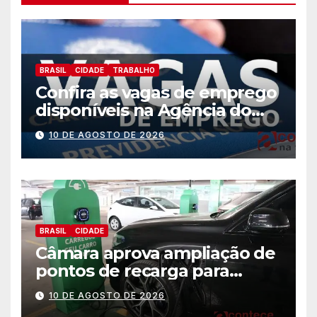
BRASIL
CIDADE
TRABALHO
Confira as vagas de emprego
disponíveis na Agência do
Trabalhador
10 DE AGOSTO DE 2026
BRASIL
CIDADE
Câmara aprova ampliação de
pontos de recarga para
veículos elétricos em hotéis,
10 DE AGOSTO DE 2026
supermercados e centros