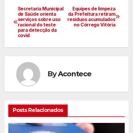
Secretaria Municipal
Equipes de limpeza
Navegação
de Saúde orienta
da Prefeitura retiram
serviços sobre uso
resíduos acumulados
de
racional do teste
no Córrego Vitória
para detecção da
artigos
covid
By
Acontece
Posts Relacionados