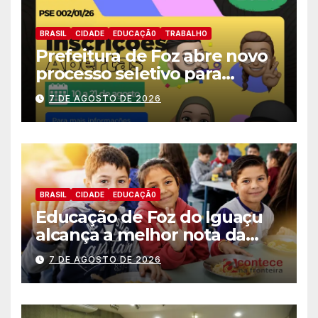
BRASIL
CIDADE
EDUCAÇÃ0
TRABALHO
Prefeitura de Foz abre novo
processo seletivo para
estagiários
7 DE AGOSTO DE 2026
BRASIL
CIDADE
EDUCAÇÃ0
Educação de Foz do Iguaçu
alcança a melhor nota da
história no IDEB
7 DE AGOSTO DE 2026