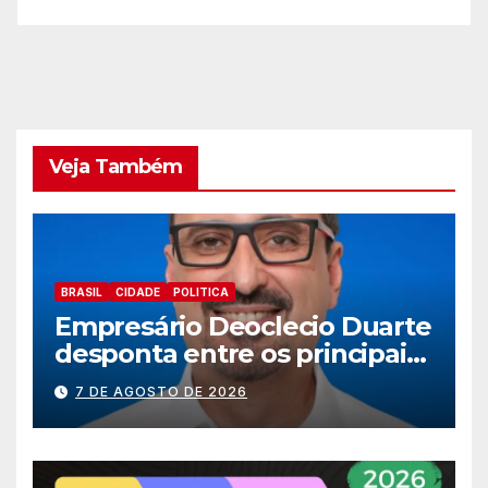
eficiente
Veja Também
BRASIL
CIDADE
POLITICA
Empresário Deoclecio Duarte
desponta entre os principais
nomes do União Brasil para
7 DE AGOSTO DE 2026
deputado estadual