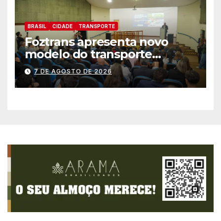
BRASIL
CIDADE
TRANSPORTE
Foztrans apresenta novo
modelo do transporte
coletivo em audiência
7 DE AGOSTO DE 2026
pública e avança para um
sistema mais moderno e
eficiente