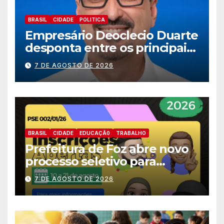
BRASIL
CIDADE
POLITICA
Empresário Deoclecio Duarte
desponta entre os principais
nomes do União Brasil para
7 DE AGOSTO DE 2026
deputado estadual
BRASIL
CIDADE
EDUCAÇÃ0
TRABALHO
Prefeitura de Foz abre novo
processo seletivo para
estagiários
7 DE AGOSTO DE 2026