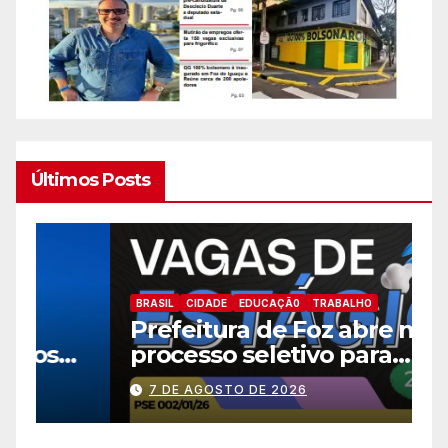
Últimos Posts
B
BRASIL
CIDADE
EDUCAÇÃ0
TRABALHO
E
Prefeitura de Foz abre novo
a
processo seletivo para
h
estagiários
7 DE AGOSTO DE 2026