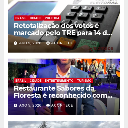
BRASIL
CIDADE
POLITICA
Retotalização dos votos é
marcado pelo TRE para 14 de
agosto
AGO 5, 2026
ACONTECE
BRASIL
CIDADE
ENTRETENIMENTO
TURISMO
Restaurante Sabores da
Floresta é reconhecido como
um dos Lugares Imperdíveis
AGO 5, 2026
ACONTECE
de Foz do Iguaçu