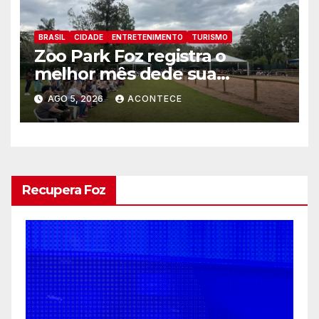
BRASIL
CIDADE
ENTRETENIMENTO
TURISMO
Zoo Park Foz registra o
melhor mês dede sua
inauguração
AGO 5, 2026
ACONTECE
Recupera Foz