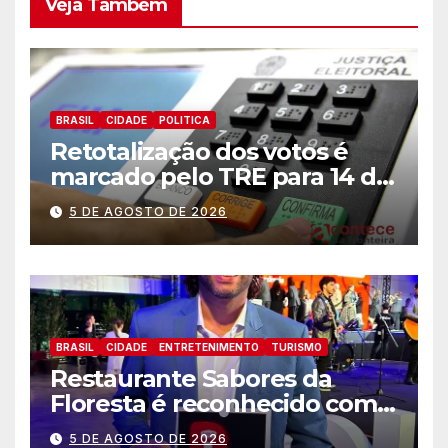
Veja Também
BRASIL
CIDADE
POLITICA
Retotalização dos votos é
marcado pelo TRE para 14 de
agosto
5 DE AGOSTO DE 2026
BRASIL
CIDADE
ENTRETENIMENTO
TURISMO
Restaurante Sabores da
Floresta é reconhecido como
um dos Lugares Imperdíveis
5 DE AGOSTO DE 2026