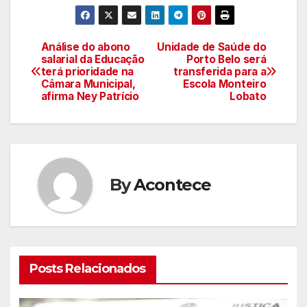
Análise do abono
Unidade de Saúde do
Navegação
salarial da Educação
Porto Belo será
terá prioridade na
transferida para a
de
Câmara Municipal,
Escola Monteiro
afirma Ney Patrício
Lobato
artigos
By
Acontece
Posts Relacionados