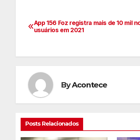
App 156 Foz registra mais de 10 mil 
Navegação
usuários em 2021
de
artigos
By
Acontece
Posts Relacionados