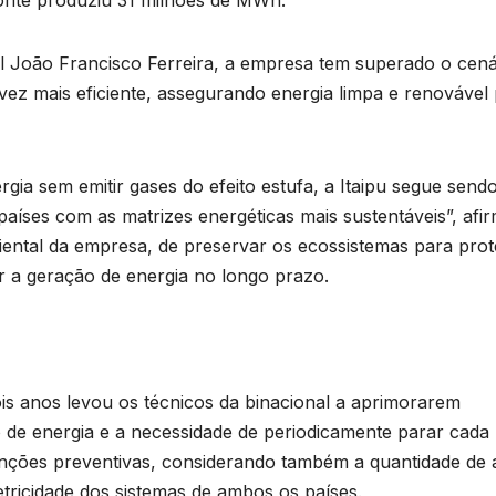
onte produziu 31 milhões de MWh.
eral João Francisco Ferreira, a empresa tem superado o cená
z mais eficiente, assegurando energia limpa e renovável
a sem emitir gases do efeito estufa, a Itaipu segue sendo 
 países com as matrizes energéticas mais sustentáveis”, afi
iental da empresa, de preservar os ecossistemas para pro
B
r a geração de energia no longo prazo.
C
P
o
l
ois anos levou os técnicos da binacional a aprimorarem
de energia e a necessidade de periodicamente parar cada
D
enções preventivas, considerando também a quantidade de
s
A
tricidade dos sistemas de ambos os países.