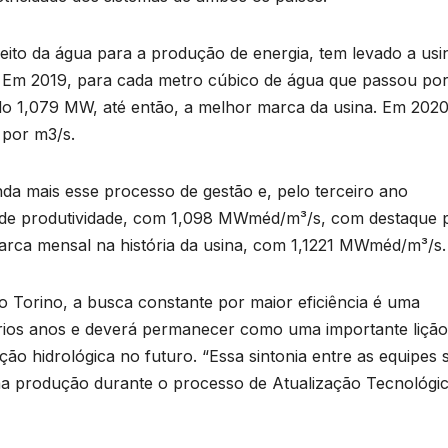
v
T
D
veito da água para a produção de energia, tem levado a usi
2
. Em 2019, para cada metro cúbico de água que passou po
r
do 1,079 MW, até então, a melhor marca da usina. Em 2020
6
 por m3/s.
p
nda mais esse processo de gestão e, pelo terceiro ano
 de produtividade, com 1,098 MWméd/m³/s, com destaque 
marca mensal na história da usina, com 1,1221 MWméd/m³/s.
p
1
lso Torino, a busca constante por maior eficiência é uma
ários anos e deverá permanecer como uma importante lição
 hidrológica no futuro. “Essa sintonia entre as equipes 
o
a produção durante o processo de Atualização Tecnológi