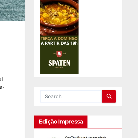
al
s-
Edição Impressa