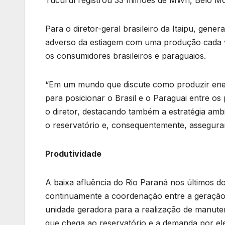
Tucuruí registrou 33 milhões de MWh, Belo M
Para o diretor-geral brasileiro da Itaipu, gen
adverso da estiagem com uma produção cada ve
os consumidores brasileiros e paraguaios.
“Em um mundo que discute como produzir energi
para posicionar o Brasil e o Paraguai entre os
o diretor, destacando também a estratégia amb
o reservatório e, consequentemente, assegura
Produtividade
A baixa afluência do Rio Paraná nos últimos d
continuamente a coordenação entre a geração 
unidade geradora para a realização de manut
que chega ao reservatório e a demanda por ele