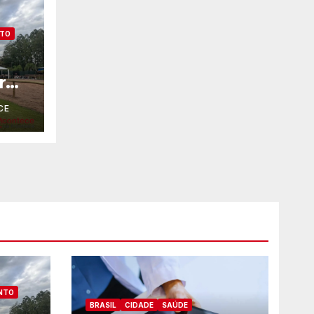
NTO
r
CE
NTO
BRASIL
CIDADE
SAÚDE