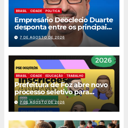
BRASIL
CIDADE
POLITICA
Empresário Deoclecio Duarte
desponta entre os principais
nomes do União Brasil para
7 DE AGOSTO DE 2026
deputado estadual
BRASIL
CIDADE
EDUCAÇÃ0
TRABALHO
Prefeitura de Foz abre novo
processo seletivo para
estagiários
7 DE AGOSTO DE 2026