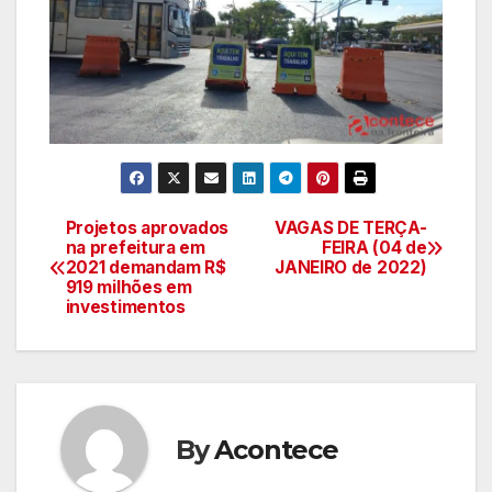
Projetos aprovados
VAGAS DE TERÇA-
Navegação
na prefeitura em
FEIRA (04 de
2021 demandam R$
JANEIRO de 2022)
de
919 milhões em
investimentos
artigos
By
Acontece