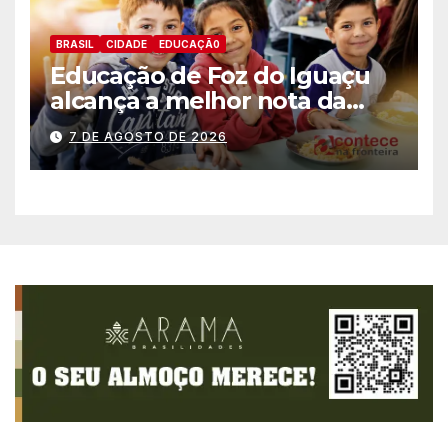
BRASIL
CIDADE
EDUCAÇÃ0
Educação de Foz do Iguaçu
alcança a melhor nota da
história no IDEB
7 DE AGOSTO DE 2026