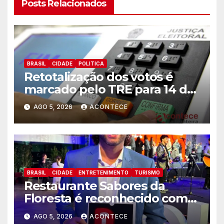
Posts Relacionados
BRASIL
CIDADE
POLITICA
Retotalização dos votos é
marcado pelo TRE para 14 de
agosto
AGO 5, 2026
ACONTECE
BRASIL
CIDADE
ENTRETENIMENTO
TURISMO
Restaurante Sabores da
Floresta é reconhecido como
um dos Lugares Imperdíveis
AGO 5, 2026
ACONTECE
de Foz do Iguaçu