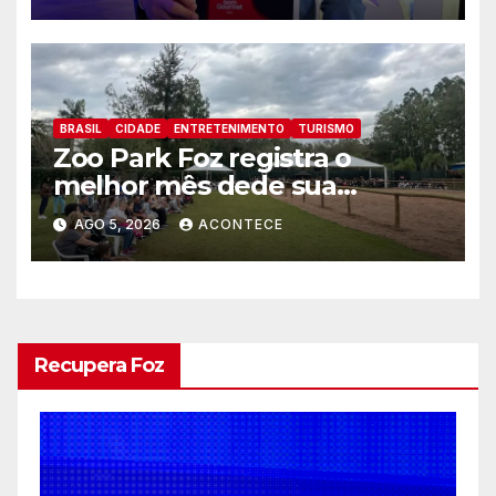
BRASIL
CIDADE
ENTRETENIMENTO
TURISMO
Zoo Park Foz registra o
melhor mês dede sua
inauguração
AGO 5, 2026
ACONTECE
Recupera Foz