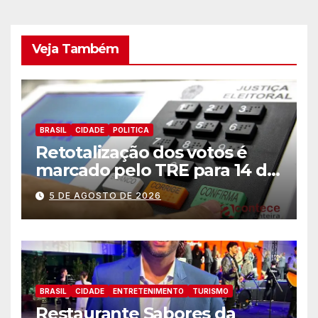
Veja Também
BRASIL
CIDADE
POLITICA
Retotalização dos votos é
marcado pelo TRE para 14 de
agosto
5 DE AGOSTO DE 2026
BRASIL
CIDADE
ENTRETENIMENTO
TURISMO
Restaurante Sabores da