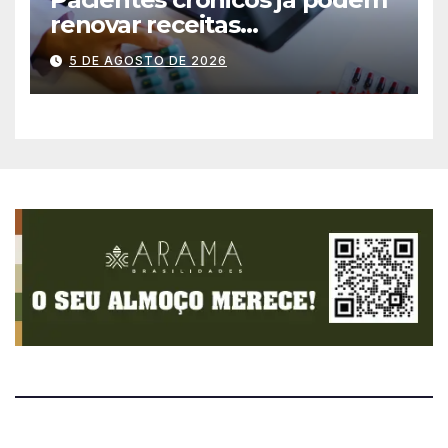
renovar receitas
automaticamente pelo
5 DE AGOSTO DE 2026
aplicativo da Prefeitura