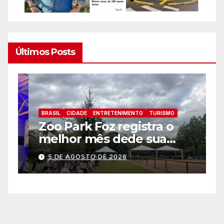
Últimos Posts
BRASIL
CIDADE
ENTRETENIMENTO
TURISMO
B
Zoo Park Foz registra o
P
melhor mês dede sua
p
inauguração
a
5 DE AGOSTO DE 2026
a