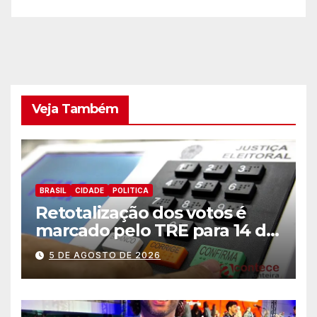
Veja Também
BRASIL
CIDADE
POLITICA
Retotalização dos votos é
marcado pelo TRE para 14 de
agosto
5 DE AGOSTO DE 2026