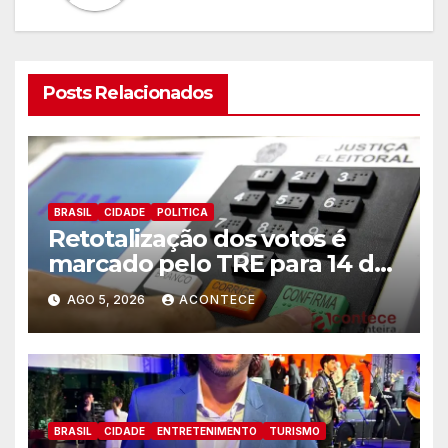
Posts Relacionados
BRASIL
CIDADE
POLITICA
Retotalização dos votos é
marcado pelo TRE para 14 de
agosto
AGO 5, 2026
ACONTECE
BRASIL
CIDADE
ENTRETENIMENTO
TURISMO