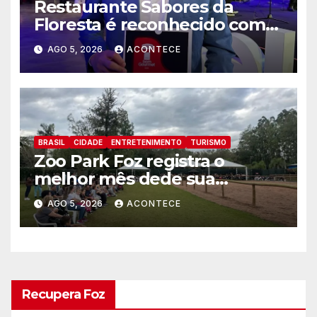
Restaurante Sabores da
Floresta é reconhecido como
um dos Lugares Imperdíveis
AGO 5, 2026
ACONTECE
de Foz do Iguaçu
BRASIL
CIDADE
ENTRETENIMENTO
TURISMO
Zoo Park Foz registra o
melhor mês dede sua
inauguração
AGO 5, 2026
ACONTECE
Recupera Foz