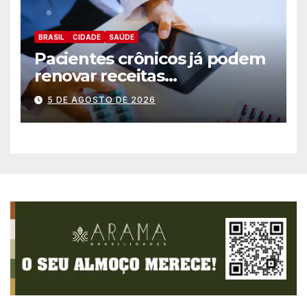
BRASIL
CIDADE
SAÚDE
Pacientes crônicos já podem
renovar receitas
automaticamente pelo
5 DE AGOSTO DE 2026
aplicativo da Prefeitura