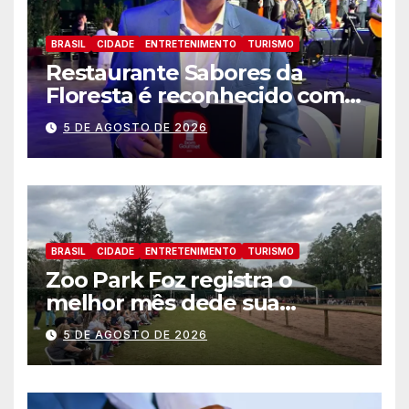
BRASIL
CIDADE
ENTRETENIMENTO
TURISMO
Restaurante Sabores da
Floresta é reconhecido como
um dos Lugares Imperdíveis
5 DE AGOSTO DE 2026
de Foz do Iguaçu
BRASIL
CIDADE
ENTRETENIMENTO
TURISMO
Zoo Park Foz registra o
melhor mês dede sua
inauguração
5 DE AGOSTO DE 2026