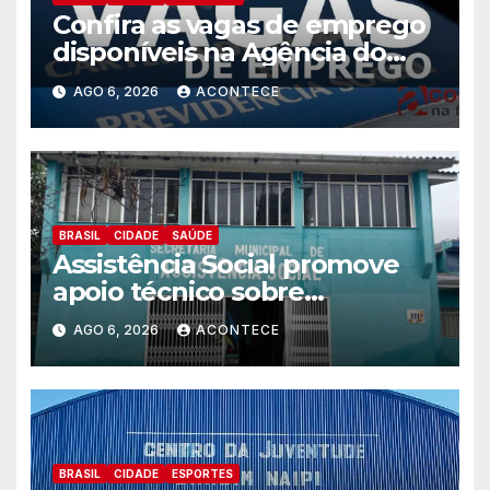
Confira as vagas de emprego
disponíveis na Agência do
Trabalhador
AGO 6, 2026
ACONTECE
BRASIL
CIDADE
SAÚDE
Assistência Social promove
apoio técnico sobre
preparação e resposta a
AGO 6, 2026
ACONTECE
situações de emergência e
calamidade pública
BRASIL
CIDADE
ESPORTES