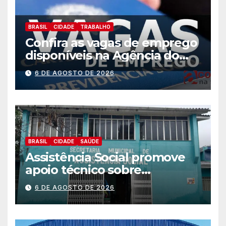
BRASIL
CIDADE
TRABALHO
Confira as vagas de emprego
disponíveis na Agência do
Trabalhador
6 DE AGOSTO DE 2026
BRASIL
CIDADE
SAÚDE
Assistência Social promove
apoio técnico sobre
preparação e resposta a
6 DE AGOSTO DE 2026
situações de emergência e
calamidade pública