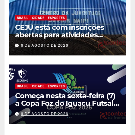
BRASIL
CIDADE
ESPORTES
CEJU está com inscrições
abertas para atividades
gratuitas
6 DE AGOSTO DE 2026
BRASIL
CIDADE
ESPORTES
Começa nesta sexta-feira (7)
a Copa Foz do Iguaçu Futsal
2026 com equipes de quatro
6 DE AGOSTO DE 2026
países