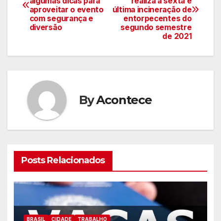
algumas dicas para
realiza a sexta e
de
aproveitar o evento
última incineração de
com segurança e
entorpecentes do
artigos
diversão
segundo semestre
de 2021
By
Acontece
Posts Relacionados
BRASIL
CIDADE
TRABALHO