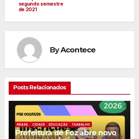
artigos
segundo semestre
de 2021
By
Acontece
Posts Relacionados
BRASIL
CIDADE
EDUCAÇÃ0
TRABALHO
Prefeitura de Foz abre novo