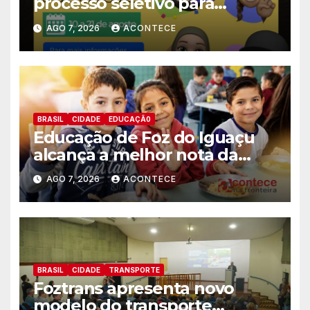
processo seletivo para
estagiários
AGO 7, 2026
ACONTECE
BRASIL
CIDADE
EDUCAÇÃ0
Educação de Foz do Iguaçu
alcança a melhor nota da
história no IDEB
AGO 7, 2026
ACONTECE
BRASIL
CIDADE
TRANSPORTE
Foztrans apresenta novo
modelo do transporte