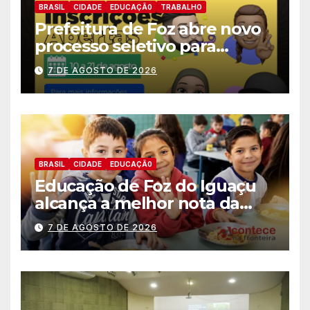
BRASIL
CIDADE
EDUCAÇÃ0
TRABALHO
Prefeitura de Foz abre novo
processo seletivo para
estagiários
7 DE AGOSTO DE 2026
BRASIL
CIDADE
EDUCAÇÃ0
Educação de Foz do Iguaçu
alcança a melhor nota da
história no IDEB
7 DE AGOSTO DE 2026