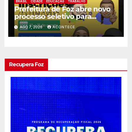
BRASIL
CIDADE
EDUCAÇÃ0
TRABALHO
Prefeitura de Foz abre novo
processo seletivo para
estagiários
AGO 7, 2026
ACONTECE
Recupera Foz