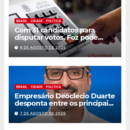
BRASIL
CIDADE
POLITICA
Com 31 candidatos para
disputar votos, Foz pode
perder representatividade
8 DE AGOSTO DE 2026
BRASIL
CIDADE
POLITICA
Empresário Deoclecio Duarte
desponta entre os principais
nomes do União Brasil para
7 DE AGOSTO DE 2026
deputado estadual