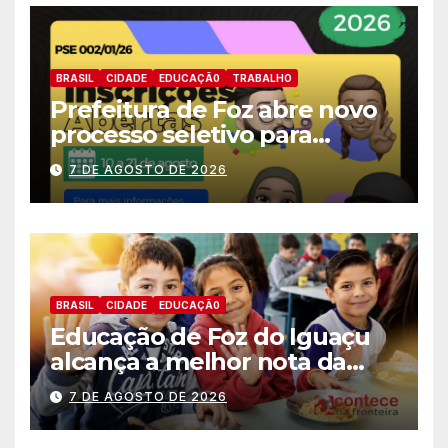
BRASIL
CIDADE
EDUCAÇÃ0
TRABALHO
Prefeitura de Foz abre novo
processo seletivo para
estagiários
7 DE AGOSTO DE 2026
BRASIL
CIDADE
EDUCAÇÃ0
Educação de Foz do Iguaçu
alcança a melhor nota da
história no IDEB
7 DE AGOSTO DE 2026