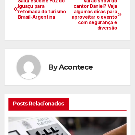
Salta escolhe Foz do
Vai ao show do
Navegação
Iguaçu para
cantor Daniel? Veja
retomada do turismo
algumas dicas para
de
Brasil-Argentina
aproveitar o evento
com segurança e
artigos
diversão
By
Acontece
Posts Relacionados