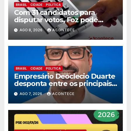
BRASIL
CIDADE
POLITICA
Com 31 candidatos para
disputar votos, Foz pode
perder representatividade
AGO 8, 2026
ACONTECE
BRASIL
CIDADE
POLITICA
Empresário Deoclecio Duarte
desponta entre os principais
nomes do União Brasil para
AGO 7, 2026
ACONTECE
deputado estadual