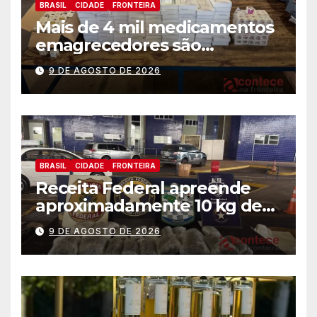
BRASIL
CIDADE
FRONTEIRA
Mais de 4 mil medicamentos
emagrecedores são
apreendidos pela Receita
9 DE AGOSTO DE 2026
Federal
BRASIL
CIDADE
FRONTEIRA
Receita Federal apreende
aproximadamente 10 kg de
substância análoga ao
9 DE AGOSTO DE 2026
capulho