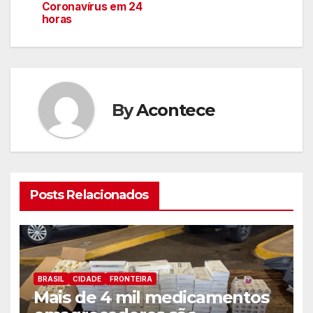
de
Coronavírus em 24
horas
artigos
By
Acontece
Posts Relacionados
BRASIL
CIDADE
FRONTEIRA
Mais de 4 mil medicamentos