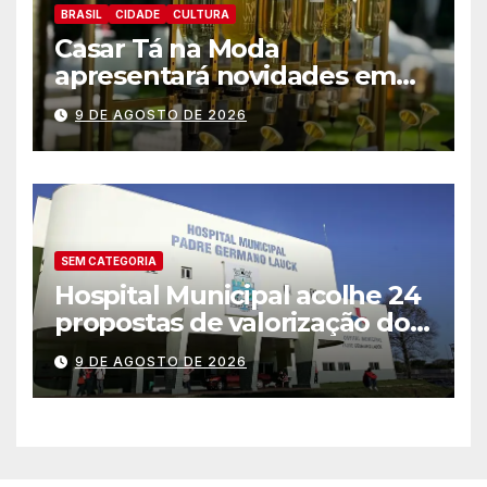
BRASIL
CIDADE
CULTURA
Casar Tá na Moda
apresentará novidades em
entretenimento para
9 DE AGOSTO DE 2026
casamentos e festas de
debutantes
SEM CATEGORIA
Hospital Municipal acolhe 24
propostas de valorização dos
trabalhadores e institui mesa
9 DE AGOSTO DE 2026
permanente de negociação