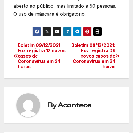
aberto ao público, mas limitado a 50 pessoas.
O uso de máscara é obrigatório.
Boletim 09/12/2021:
Boletim 08/12/2021:
Navegação
Foz registra 12 novos
Foz registra 09
casos de
novos casos de
de
Coronavírus em 24
Coronavírus em 24
horas
horas
artigos
By
Acontece