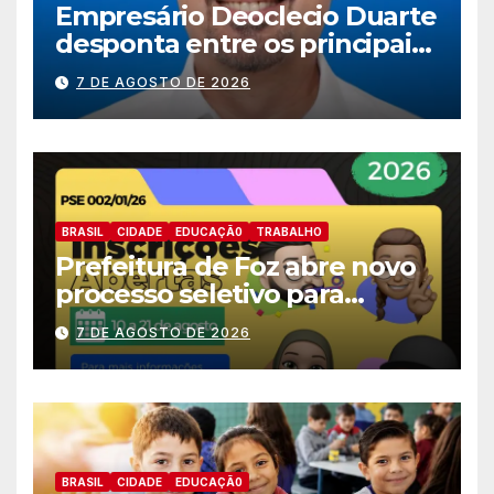
Empresário Deoclecio Duarte
desponta entre os principais
nomes do União Brasil para
7 DE AGOSTO DE 2026
deputado estadual
BRASIL
CIDADE
EDUCAÇÃ0
TRABALHO
Prefeitura de Foz abre novo
processo seletivo para
estagiários
7 DE AGOSTO DE 2026
BRASIL
CIDADE
EDUCAÇÃ0