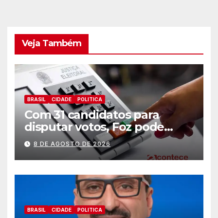
Veja Também
BRASIL
CIDADE
POLITICA
Com 31 candidatos para
disputar votos, Foz pode
perder representatividade
8 DE AGOSTO DE 2026
BRASIL
CIDADE
POLITICA