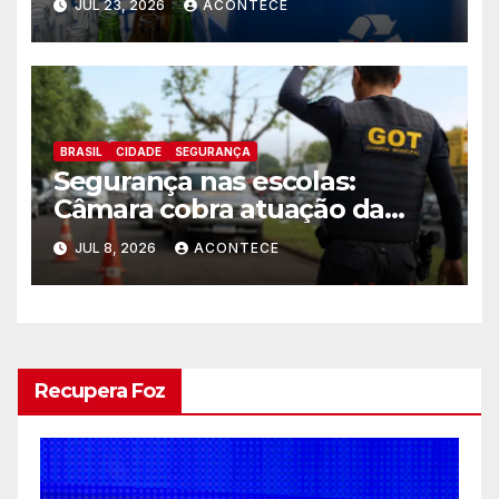
JUL 23, 2026
ACONTECE
BRASIL
CIDADE
SEGURANÇA
Segurança nas escolas:
Câmara cobra atuação da
patrulha escolar
JUL 8, 2026
ACONTECE
Recupera Foz