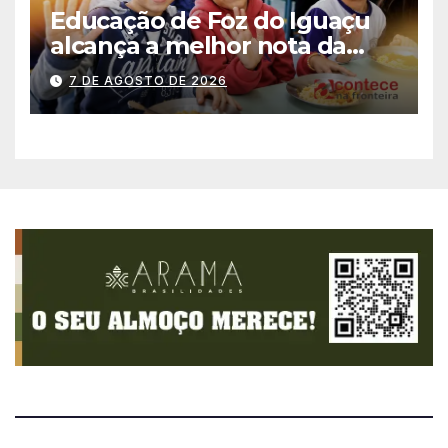
Educação de Foz do Iguaçu
alcança a melhor nota da
história no IDEB
7 DE AGOSTO DE 2026