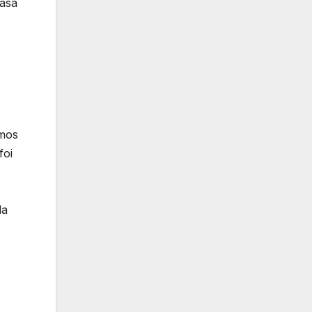
 asa
amos
foi
la