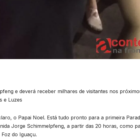
B
C
T
pfeng e deverá receber milhares de visitantes nos próximo
s e Luzes
n
a
claro, o Papai Noel. Está tudo pronto para a primeira Para
D
venida Jorge Schimmelpfeng, a partir das 20 horas, como pa
a
A
 Foz do Iguaçu.