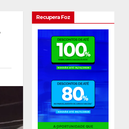
Recupera Foz
e