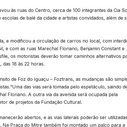
T
levou às ruas do Centro, cerca de 100 integrantes da Cia So
D
p
 escolas de balé da cidade e artistas convidados, além de s
2
d
6
da, e modificou a circulação de carros no local, com interd
n
sil, e com as ruas Marechal Floriano, Benjamin Constant e
e
sfile, os motoristas deverão tomar caminhos alternativos p
, das 18 às 22 horas.
c
nsito de Foz do Iguaçu – Foztrans, as mudanças são simpl
stas.“Uma das vias será tomada pelo espetáculo, saindo d
T
hal Floriano. A outra via da avenida será ocupada pela
b
tor de projetos da Fundação Cultural.
d
necerão abertos, e as vias laterais poderão ser utilizada
o. Na Praça do Mitre também foi montado um palco para a