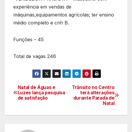
experiência em vendas de
máquinas,equipamentos agrícolas; ter ensino
médio completo e cnh B.
Funções – 45
Total de vagas 246
Natal de Águas e
Trânsito no Centro
Navegação
Luzes lança pesquisa
terá alterações
de satisfação
durante Parada de
de
Natal
artigos