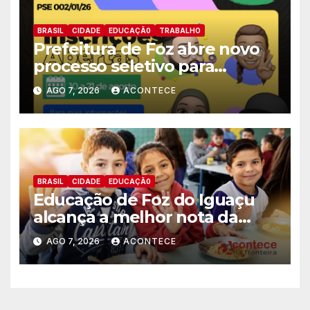
BRASIL
CIDADE
EDUCAÇÃ0
TRABALHO
Prefeitura de Foz abre novo
processo seletivo para
estagiários
AGO 7, 2026
ACONTECE
BRASIL
CIDADE
EDUCAÇÃ0
Educação de Foz do Iguaçu
alcança a melhor nota da
história no IDEB
AGO 7, 2026
ACONTECE