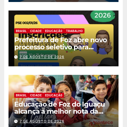
BRASIL
CIDADE
EDUCAÇÃ0
TRABALHO
Prefeitura de Foz abre novo
processo seletivo para
estagiários
7 DE AGOSTO DE 2026
BRASIL
CIDADE
EDUCAÇÃ0
Educação de Foz do Iguaçu
alcança a melhor nota da
história no IDEB
7 DE AGOSTO DE 2026