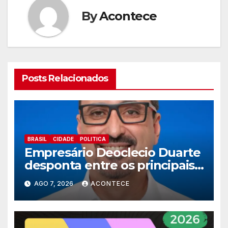
By
Acontece
Posts Relacionados
BRASIL
CIDADE
POLITICA
Empresário Deoclecio Duarte
desponta entre os principais
nomes do União Brasil para
AGO 7, 2026
ACONTECE
deputado estadual