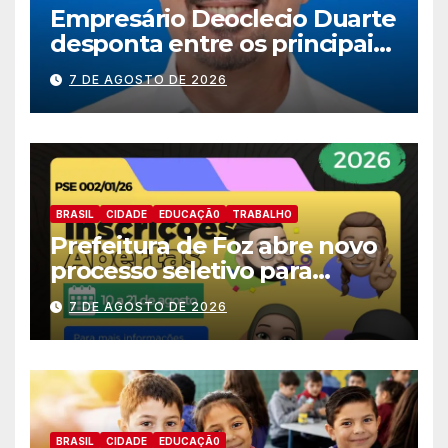
Empresário Deoclecio Duarte
desponta entre os principais
nomes do União Brasil para
7 DE AGOSTO DE 2026
deputado estadual
BRASIL
CIDADE
EDUCAÇÃ0
TRABALHO
Prefeitura de Foz abre novo
processo seletivo para
estagiários
7 DE AGOSTO DE 2026
BRASIL
CIDADE
EDUCAÇÃ0