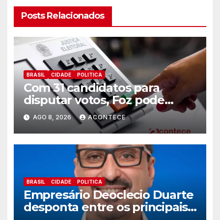
Posts Relacionados
BRASIL
CIDADE
POLITICA
Com 31 candidatos para
disputar votos, Foz pode
perder representatividade
AGO 8, 2026
ACONTECE
BRASIL
CIDADE
POLITICA
Empresário Deoclecio Duarte
desponta entre os principais
nomes do União Brasil para