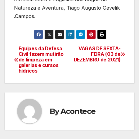
Natureza e Aventura, Tiago Augusto Gavelik
.Campos.
Equipes da Defesa
VAGAS DE SEXTA-
Navegação
Civil fazem mutirão
FEIRA (03 de
de limpeza em
DEZEMBRO de 2021)
de
galerias e cursos
hídricos
artigos
By
Acontece