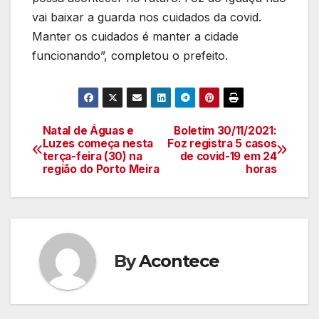
vai baixar a guarda nos cuidados da covid.
Manter os cuidados é manter a cidade
funcionando”, completou o prefeito.
Natal de Águas e
Boletim 30/11/2021:
Navegação
Luzes começa nesta
Foz registra 5 casos
terça-feira (30) na
de covid-19 em 24
de
região do Porto Meira
horas
artigos
By
Acontece