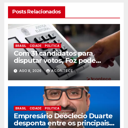
Posts Relacionados
BRASIL
CIDADE
POLITICA
Com 31 candidatos para
disputar votos, Foz pode
perder representatividade
AGO 8, 2026
ACONTECE
BRASIL
CIDADE
POLITICA
Empresário Deoclecio Duarte
desponta entre os principais