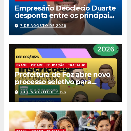
Empresário Deoclecio Duarte
desponta entre os principais
nomes do União Brasil para
7 DE AGOSTO DE 2026
deputado estadual
BRASIL
CIDADE
EDUCAÇÃ0
TRABALHO
Prefeitura de Foz abre novo
processo seletivo para
estagiários
7 DE AGOSTO DE 2026