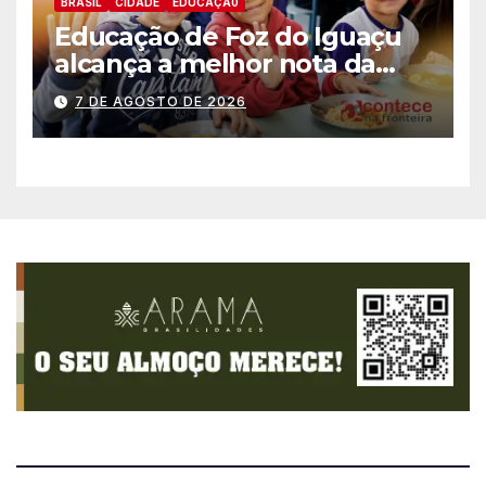
BRASIL
CIDADE
EDUCAÇÃ0
Educação de Foz do Iguaçu
alcança a melhor nota da
história no IDEB
7 DE AGOSTO DE 2026