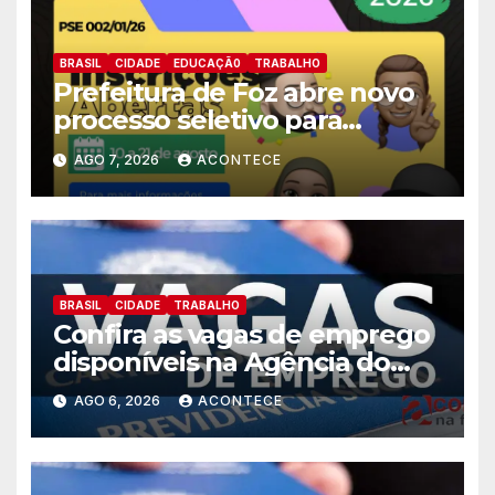
BRASIL
CIDADE
EDUCAÇÃ0
TRABALHO
Prefeitura de Foz abre novo
processo seletivo para
estagiários
AGO 7, 2026
ACONTECE
BRASIL
CIDADE
TRABALHO
Confira as vagas de emprego
disponíveis na Agência do
Trabalhador
AGO 6, 2026
ACONTECE