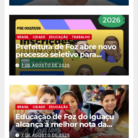
BRASIL
CIDADE
EDUCAÇÃ0
TRABALHO
Prefeitura de Foz abre novo
processo seletivo para
estagiários
7 DE AGOSTO DE 2026
BRASIL
CIDADE
EDUCAÇÃ0
Educação de Foz do Iguaçu
alcança a melhor nota da
história no IDEB
7 DE AGOSTO DE 2026