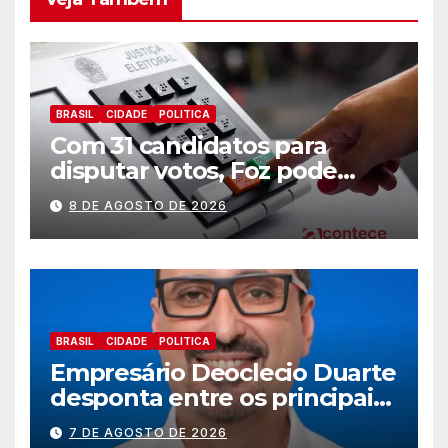
BRASIL
CIDADE
POLITICA
Com 31 candidatos para
disputar votos, Foz pode
perder representatividade
8 DE AGOSTO DE 2026
BRASIL
CIDADE
POLITICA
Empresário Deoclecio Duarte
desponta entre os principais
nomes do União Brasil para
7 DE AGOSTO DE 2026
deputado estadual