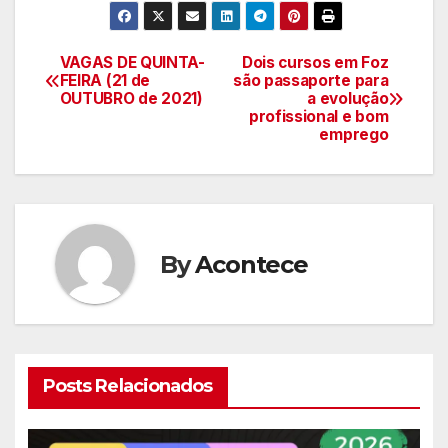
VAGAS DE QUINTA-
Dois cursos em Foz
Navegação
FEIRA (21 de
são passaporte para
OUTUBRO de 2021)
a evolução
de
profissional e bom
emprego
artigos
By
Acontece
Posts Relacionados