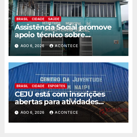
BRASIL
CIDADE
SAÚDE
Assistência Social promove
apoio técnico sobre
preparação e resposta a
AGO 6, 2026
ACONTECE
situações de emergência e
calamidade pública
BRASIL
CIDADE
ESPORTES
CEJU está com inscrições
abertas para atividades
gratuitas
AGO 6, 2026
ACONTECE