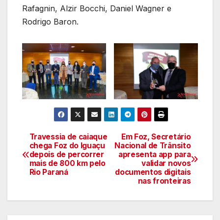
Rafagnin, Alzir Bocchi, Daniel Wagner e
Rodrigo Baron.
Travessia de caiaque
Em Foz, Secretário
Navegação
chega Foz do Iguaçu
Nacional de Trânsito
depois de percorrer
apresenta app para
de
mais de 800 km pelo
validar novos
Rio Paraná
documentos digitais
artigos
nas fronteiras