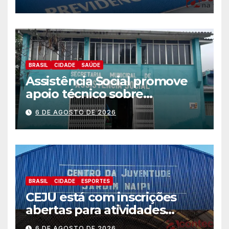
BRASIL
CIDADE
SAÚDE
Assistência Social promove
apoio técnico sobre
preparação e resposta a
6 DE AGOSTO DE 2026
situações de emergência e
calamidade pública
BRASIL
CIDADE
ESPORTES
CEJU está com inscrições
abertas para atividades
gratuitas
6 DE AGOSTO DE 2026