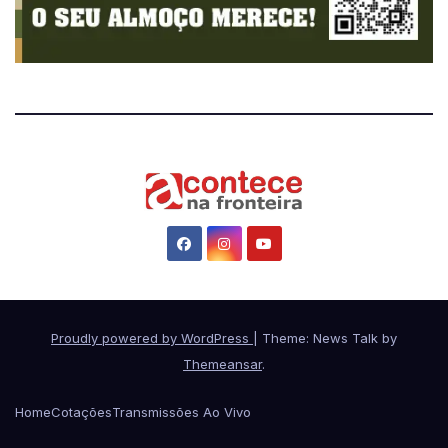
Proudly powered by WordPress
|
Theme: News Talk by
Themeansar
.
Home
Cotações
Transmissões Ao Vivo