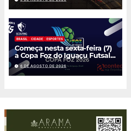
BRASIL
CIDADE
ESPORTES
Começa nesta sexta-feira (7)
a Copa Foz do Iguaçu Futsal
2026 com equipes de quatro
6 DE AGOSTO DE 2026
países