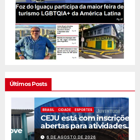
Últimos Posts
BRASIL
CIDADE
ESPORTES
B
CEJU está com inscrições
C
abertas para atividades
a
gratuitas
2
6 DE AGOSTO DE 2026