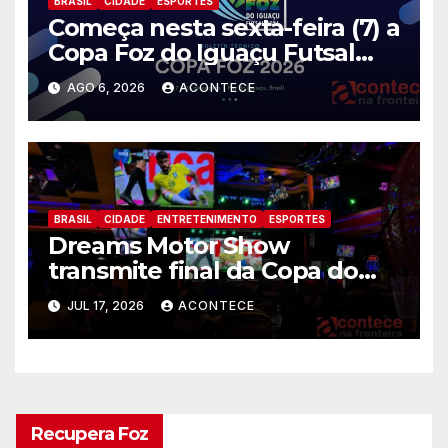
BRASIL
CIDADE
ESPORTES
Começa nesta sexta-feira (7) a
Copa Foz do Iguaçu Futsal
2026 com equipes de quatro
AGO 6, 2026
ACONTECE
países
BRASIL
CIDADE
ENTRETENIMENTO
ESPORTES
Dreams Motor Show
transmite final da Copa do
Mundo entre Argentina e
JUL 17, 2026
ACONTECE
Espanha no maior telão de
Foz
Recupera Foz