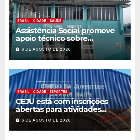
BRASIL
CIDADE
SAÚDE
Assistência Social promove
apoio técnico sobre
preparação e resposta a
6 DE AGOSTO DE 2026
situações de emergência e
calamidade pública
BRASIL
CIDADE
ESPORTES
CEJU está com inscrições
abertas para atividades
gratuitas
6 DE AGOSTO DE 2026