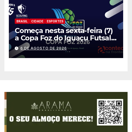
BRASIL
CIDADE
ESPORTES
Começa nesta sexta-feira (7)
a Copa Foz do Iguaçu Futsal
2026 com equipes de quatro
6 DE AGOSTO DE 2026
países