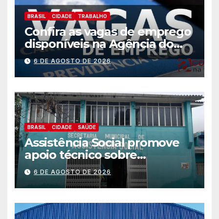
BRASIL
CIDADE
TRABALHO
Confira as vagas de emprego
disponíveis na Agência do
Trabalhador
6 DE AGOSTO DE 2026
BRASIL
CIDADE
SAÚDE
Assistência Social promove
apoio técnico sobre
preparação e resposta a
6 DE AGOSTO DE 2026
situações de emergência e
calamidade pública