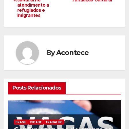
atendimento a
artigos
refugiados e
imigrantes
By
Acontece
Posts Relacionados
BRASIL
CIDADE
TRABALHO