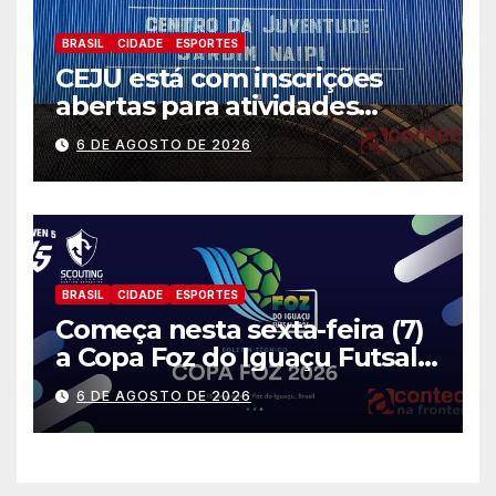
BRASIL
CIDADE
ESPORTES
CEJU está com inscrições
abertas para atividades
gratuitas
6 DE AGOSTO DE 2026
BRASIL
CIDADE
ESPORTES
Começa nesta sexta-feira (7)
a Copa Foz do Iguaçu Futsal
2026 com equipes de quatro
6 DE AGOSTO DE 2026
países