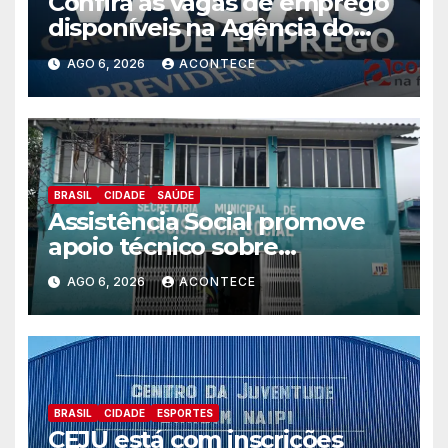
Confira as vagas de emprego
disponíveis na Agência do
Trabalhador
AGO 6, 2026
ACONTECE
BRASIL
CIDADE
SAÚDE
Assistência Social promove
apoio técnico sobre
preparação e resposta a
AGO 6, 2026
ACONTECE
situações de emergência e
calamidade pública
BRASIL
CIDADE
ESPORTES
CEJU está com inscrições