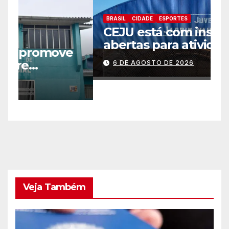
BRASIL
CIDADE
ESPORTES
B
CEJU está com inscrições
C
abertas para atividades
a
gratuitas
2
6 DE AGOSTO DE 2026
p
Veja Também