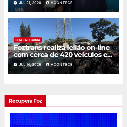
JUL 21, 2026
ACONTECE
SEM CATEGORIA
Foztrans realiza leilão on-line
com cerca de 420 veículos e
sucatas
JUL 14, 2026
ACONTECE
Recupera Foz