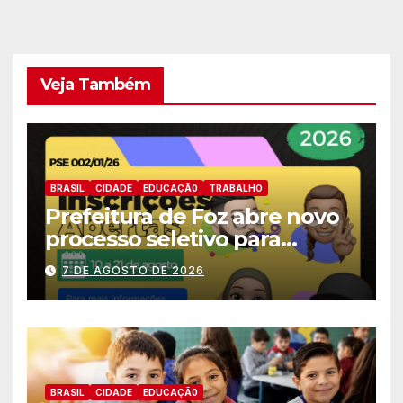
Veja Também
BRASIL
CIDADE
EDUCAÇÃ0
TRABALHO
Prefeitura de Foz abre novo
processo seletivo para
estagiários
7 DE AGOSTO DE 2026
BRASIL
CIDADE
EDUCAÇÃ0