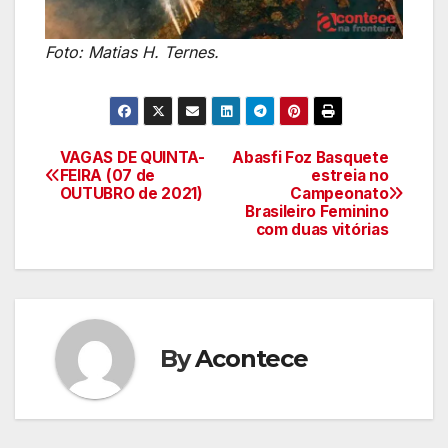
Foto: Matias H. Ternes.
VAGAS DE QUINTA-
Abasfi Foz Basquete
Navegação
FEIRA (07 de
estreia no
OUTUBRO de 2021)
Campeonato
de
Brasileiro Feminino
com duas vitórias
artigos
By
Acontece