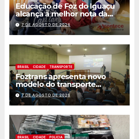
Educação de Foz do Iguaçu
alcança a melhor nota da
história no IDEB
7 DE AGOSTO DE 2026
BRASIL
CIDADE
TRANSPORTE
Foztrans apresenta novo
modelo do transporte
coletivo em audiência
7 DE AGOSTO DE 2026
pública e avança para um
sistema mais moderno e
eficiente
BRASIL
CIDADE
POLICIA