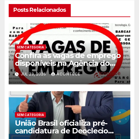
Posts Relacionados
SEM CATEGORIA
Confira as vagas de emprego
disponíveis na Agência do
Trabalhador
JUL 23, 2026
ACONTECE
SEM CATEGORIA
União Brasil oficializa pré-
candidatura de Deoclecio
Duarte a deputado estadual