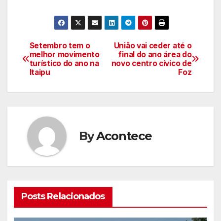
Setembro tem o
União vai ceder até o
Navegação
melhor movimento
final do ano área do
turístico do ano na
novo centro cívico de
de
Itaipu
Foz
artigos
By
Acontece
Posts Relacionados