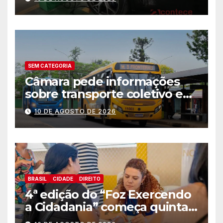
supermercados e centros
comerciais
SEM CATEGORIA
Câmara pede informações
sobre transporte coletivo e
melhorias na mobilidade em
10 DE AGOSTO DE 2026
Foz
BRASIL
CIDADE
DIREITO
4ª edição do “Foz Exercendo
a Cidadania” começa quinta-
feira (13) com oferta de