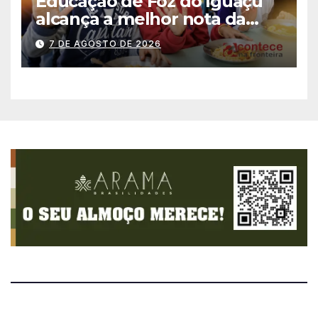
Educação de Foz do Iguaçu
alcança a melhor nota da
história no IDEB
7 DE AGOSTO DE 2026