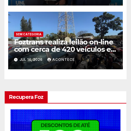
SEM CATEGORIA
Foztrans realiza leilão on-line
com cerca de 420 veículos e
sucatas
JUL 14, 2026
ACONTECE
Recupera Foz