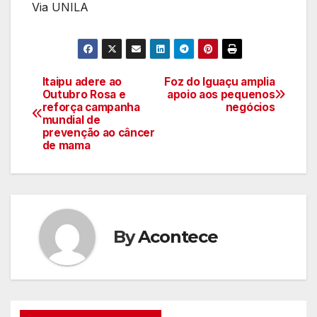
Via UNILA
Itaipu adere ao
Foz do Iguaçu amplia
Navegação
Outubro Rosa e
apoio aos pequenos
reforça campanha
negócios
de
mundial de
prevenção ao câncer
artigos
de mama
By
Acontece