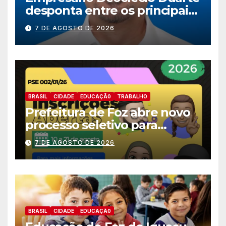
desponta entre os principais
nomes do União Brasil para
7 DE AGOSTO DE 2026
deputado estadual
BRASIL
CIDADE
EDUCAÇÃ0
TRABALHO
Prefeitura de Foz abre novo
processo seletivo para
estagiários
7 DE AGOSTO DE 2026
BRASIL
CIDADE
EDUCAÇÃ0