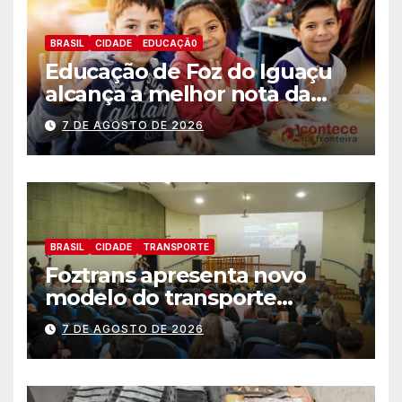
BRASIL
CIDADE
EDUCAÇÃ0
Educação de Foz do Iguaçu
alcança a melhor nota da
história no IDEB
7 DE AGOSTO DE 2026
BRASIL
CIDADE
TRANSPORTE
Foztrans apresenta novo
modelo do transporte
coletivo em audiência
7 DE AGOSTO DE 2026
pública e avança para um
sistema mais moderno e
eficiente