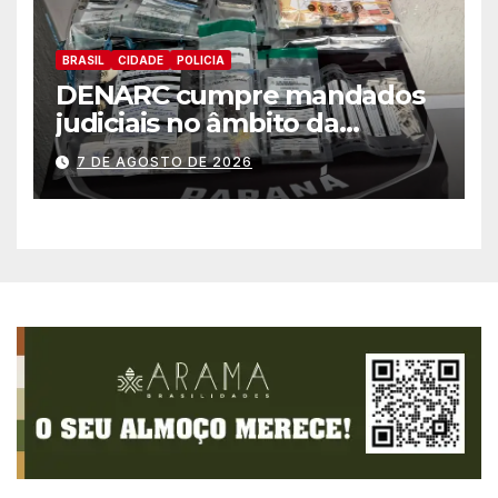
BRASIL
CIDADE
POLICIA
DENARC cumpre mandados
judiciais no âmbito da
“Operação Quadrante do Pó”
7 DE AGOSTO DE 2026
em Foz do Iguaçu