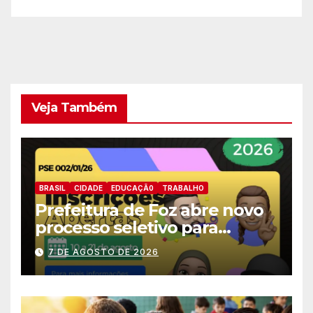
eficiente
Veja Também
BRASIL
CIDADE
EDUCAÇÃ0
TRABALHO
Prefeitura de Foz abre novo
processo seletivo para
estagiários
7 DE AGOSTO DE 2026