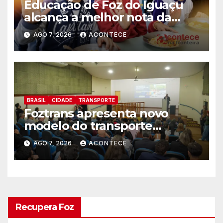
Educação de Foz do Iguaçu
alcança a melhor nota da
história no IDEB
AGO 7, 2026
ACONTECE
BRASIL
CIDADE
TRANSPORTE
Foztrans apresenta novo
modelo do transporte
coletivo em audiência pública
AGO 7, 2026
ACONTECE
e avança para um sistema
mais moderno e eficiente
Recupera Foz