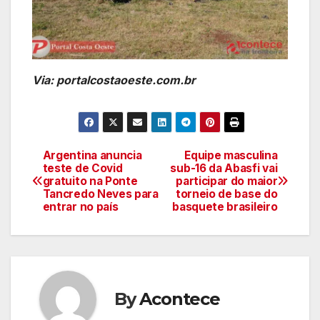
Via: portalcostaoeste.com.br
Argentina anuncia
Equipe masculina
Navegação
teste de Covid
sub-16 da Abasfi vai
gratuito na Ponte
participar do maior
de
Tancredo Neves para
torneio de base do
entrar no país
basquete brasileiro
artigos
By
Acontece