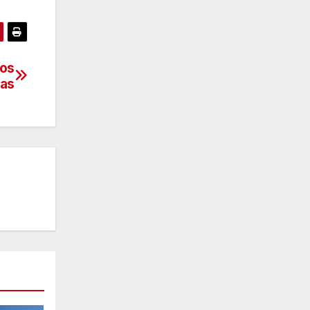
vos
ras