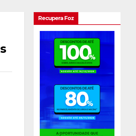
Recupera Foz
s