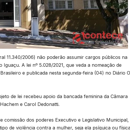
ral 11.340/2006) não poderão assumir cargos públicos na
 do Iguaçu. A lei nº 5.028/2021, que veda a nomeação de
B
Brasileiro e publicada nesta segunda-feira (04) no Diário Of
C
P
o
ojeto de lei recebeu apoio da bancada feminina da Câmara
l
 Hachem e Carol Dedonatti.
D
de comissão dos poderes Executivo e Legislativo Municipal,
s
A
o de violência contra a mulher, seja ela psíquica ou física