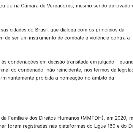
v
T
guaçu ou na Câmara de Vereadores, mesmo sendo aprovado
o
D
2
r
rsas cidades do Brasil, que dialoga com os princípios da
6
ém de ser um instrumento de combate a violência contra a
p
a às condenações em decisão transitada em julgado – quan
iminal do condenado, não reincidente, nos termos da legisla
p
 terminantemente proibida a nomeação no âmbito da
1
o
, da Família e dos Direitos Humanos (MMFDH), em 2020, m
lher foram registradas nas plataformas do Ligue 180 e do D